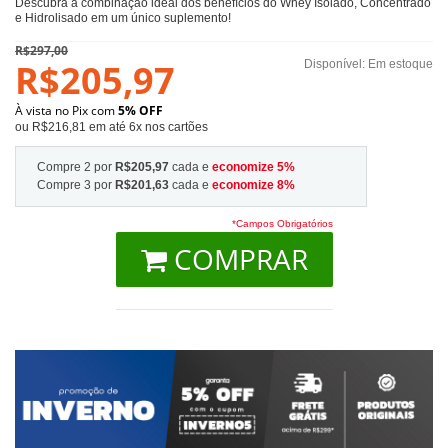
Descubra a combinação ideal dos benefícios do Whey Isolado, Concentrado
e Hidrolisado em um único suplemento!
R$297,00
R$205,97
Disponível:
Em estoque
À vista no Pix com
5% OFF
ou R$216,81 em até 6x nos cartões
Compre 2 por
R$205,97
cada e
economize
5
%
Compre 3 por
R$201,63
cada e
economize
8
%
*Campos Obrigatórios
COMPRAR