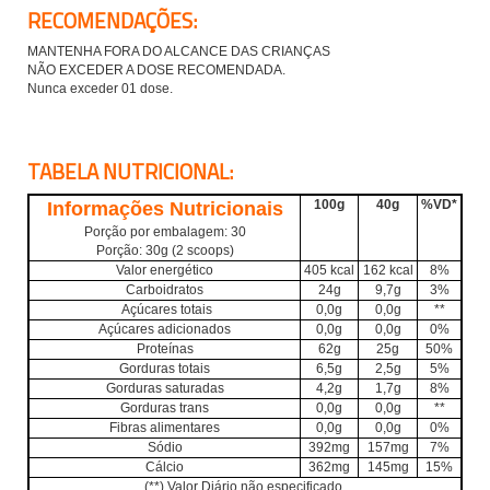
RECOMENDAÇÕES:
MANTENHA FORA DO ALCANCE DAS CRIANÇAS
NÃO EXCEDER A DOSE RECOMENDADA.
Nunca exceder 01 dose.
TABELA NUTRICIONAL:
100g
40g
%VD*
Informações Nutricionais
Porção por embalagem: 30
Porção: 30g (2 scoops)
Valor energético
405 kcal
162 kcal
8%
Carboidratos
24g
9,7g
3%
Açúcares totais
0,0g
0,0g
**
Açúcares adicionados
0,0g
0,0g
0%
Proteínas
62g
25g
50%
Gorduras totais
6,5g
2,5g
5%
Gorduras saturadas
4,2g
1,7g
8%
Gorduras trans
0,0g
0,0g
**
Fibras alimentares
0,0g
0,0g
0%
Sódio
392mg
157mg
7%
Cálcio
362mg
145mg
15%
(
**) Valor Diário não especificado.