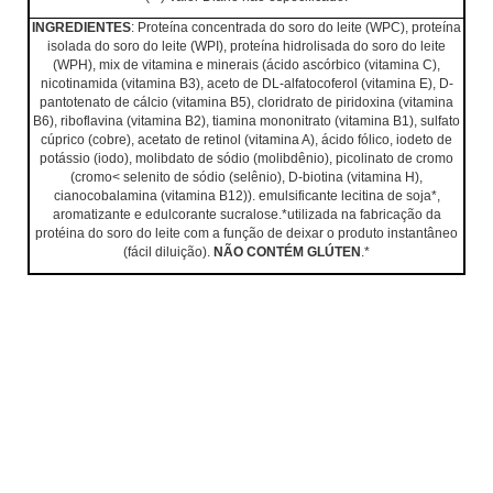
INGREDIENTES
: Proteína concentrada do soro do leite (WPC), proteína
isolada do soro do leite (WPI),
proteína hidrolisada do soro do leite
(WPH), mix de vitamina e minerais (ácido ascórbico (vitamina C),
nicotinamida (vitamina B3), aceto de DL-alfatocoferol (vitamina E), D-
pantotenato de cálcio (vitamina B5), cloridrato de piridoxina (vitamina
B6), riboflavina (vitamina B2), tiamina mononitrato (vitamina B1), sulfato
cúprico (cobre), acetato de retinol (vitamina A), ácido fólico, iodeto de
potássio (iodo), molibdato de sódio (molibdênio), picolinato de cromo
(cromo< selenito de sódio (selênio), D-biotina (vitamina H),
cianocobalamina (vitamina B12)). emulsificante lecitina de soja*,
aromatizante e edulcorante sucralose.*utilizada na fabricação da
protéina do soro do leite com a função de deixar o produto instantâneo
(fácil diluição)
.
NÃO CONTÉM GLÚTEN
.*