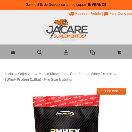
Ganhe
5% de Desconto
com o cupom
INVERNO5
Rastrear Pedido
|
Fale Conosco
Início
→
Objetivos
→
Massa Muscular
→
Proteínas
→
Whey Protein
→
3Whey Protein (1.8kg) - Pro Size Nutrition
27% OFF