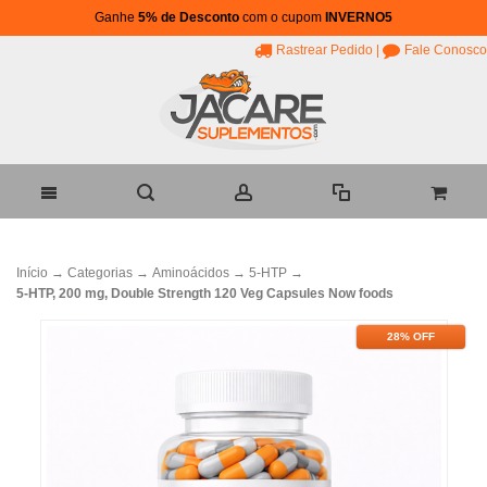
Ganhe
5% de Desconto
com o cupom
INVERNO5
Rastrear Pedido
|
Fale Conosco
Início
→
Categorias
→
Aminoácidos
→
5-HTP
→
5-HTP, 200 mg, Double Strength 120 Veg Capsules Now foods
28% OFF