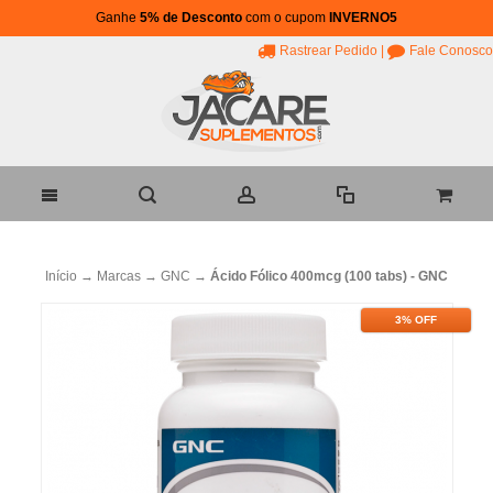
Ganhe
5% de Desconto
com o cupom
INVERNO5
Rastrear Pedido
|
Fale Conosco
Início
→
Marcas
→
GNC
→
Ácido Fólico 400mcg (100 tabs) - GNC
3% OFF