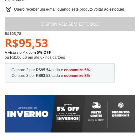
Quero receber um e-mail quando este produto voltar ao estoque!
DISPONÍVEL:
SEM ESTOQUE
R$103,78
R$95,53
À vista no Pix com
5% OFF
ou R$100,56 em até 6x nos cartões
Compre 2 por
R$95,54
cada e
economize
5
%
Compre 3 por
R$93,52
cada e
economize
8
%