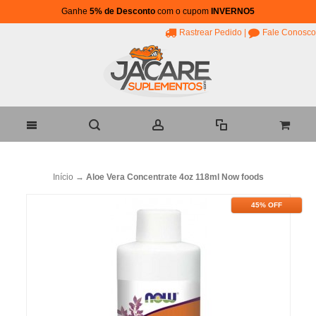
Ganhe
5% de Desconto
com o cupom
INVERNO5
Rastrear Pedido
|
Fale Conosco
Início
→
Aloe Vera Concentrate 4oz 118ml Now foods
45% OFF