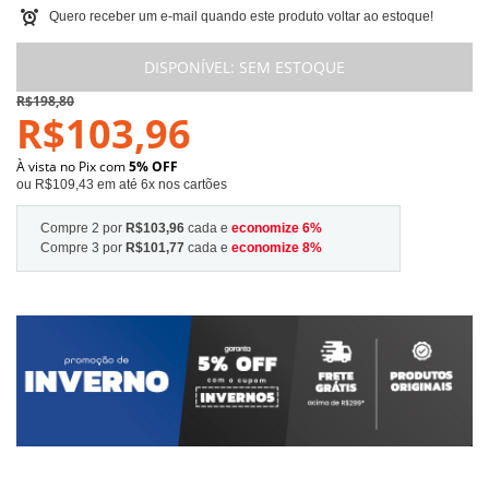
Quero receber um e-mail quando este produto voltar ao estoque!
DISPONÍVEL:
SEM ESTOQUE
R$198,80
R$103,96
À vista no Pix com
5% OFF
ou R$109,43 em até 6x nos cartões
Compre 2 por
R$103,96
cada e
economize
6
%
Compre 3 por
R$101,77
cada e
economize
8
%