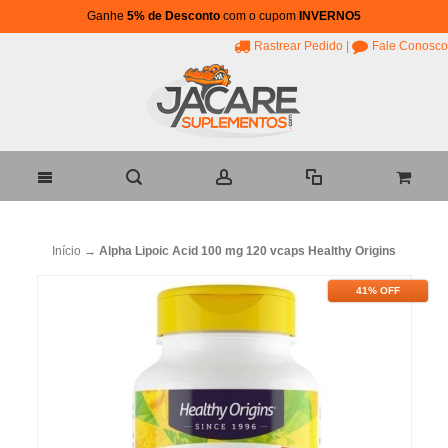
Ganhe
5% de Desconto
com o cupom
INVERNO5
Rastrear Pedido
|
Fale Conosco
Início
→
Alpha Lipoic Acid 100 mg 120 vcaps Healthy Origins
41% OFF