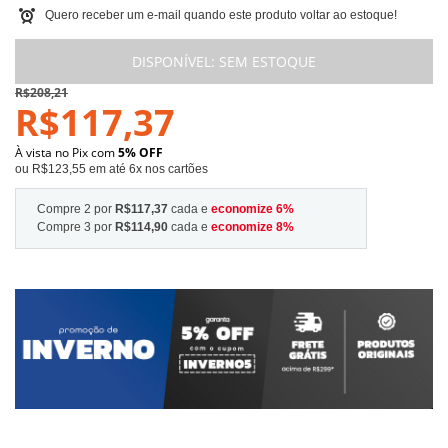
Quero receber um e-mail quando este produto voltar ao estoque!
DISPONÍVEL:
SEM ESTOQUE
R$208,21
R$117,37
À vista no Pix com
5% OFF
ou R$123,55 em até 6x nos cartões
Compre 2 por
R$117,37
cada e
economize
6
%
Compre 3 por
R$114,90
cada e
economize
8
%