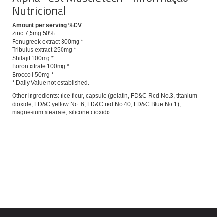
Nutricional
Amount per serving %DV
Zinc 7,5mg 50%
Fenugreek extract 300mg *
Tribulus extract 250mg *
Shilajit 100mg *
Boron citrate 100mg *
Broccoli 50mg *
* Daily Value not established.
Other ingredients: rice flour, capsule (gelatin, FD&C Red No.3, titanium
dioxide, FD&C yellow No. 6, FD&C red No.40, FD&C Blue No.1),
magnesium stearate, silicone dioxido