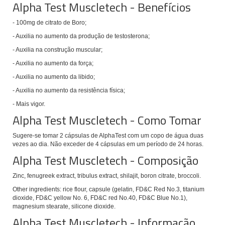
Alpha Test Muscletech - Benefícios
-
100mg de citrato de Boro;
- Auxilia no aumento da produção de testosterona;
- Auxilia na construção muscular;
- Auxilia no aumento da força;
- Auxilia no aumento da libido;
- Auxilia no aumento da resistência física;
- Mais vigor.
Alpha Test Muscletech - Como Tomar
Sugere-se tomar 2 cápsulas de AlphaTest com um copo de água duas
vezes ao dia. Não exceder de 4 cápsulas em um período de 24 horas.
Alpha Test Muscletech - Composição
Zinc, fenugreek extract, tribulus extract, shilajit, boron citrate, broccoli.
Other ingredients: rice flour, capsule (gelatin, FD&C Red No.3, titanium
dioxide, FD&C yellow No. 6, FD&C red No.40, FD&C Blue No.1),
magnesium stearate, silicone dioxide.
Alpha Test Muscletech - Informação