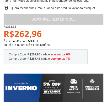
Alpha Test Muscletech estimulante impulsionador de testosterona.
Quero receber um e-mail quando este produto voltar ao estoque!
DISPONÍVEL:
SEM ESTOQUE
R$333,33
R$262,96
À vista no Pix com
5% OFF
ou R$276,80 em até 6x nos cartões
Compre 2 por
R$262,96
cada e
economize
6
%
Compre 3 por
R$257,43
cada e
economize
7
%