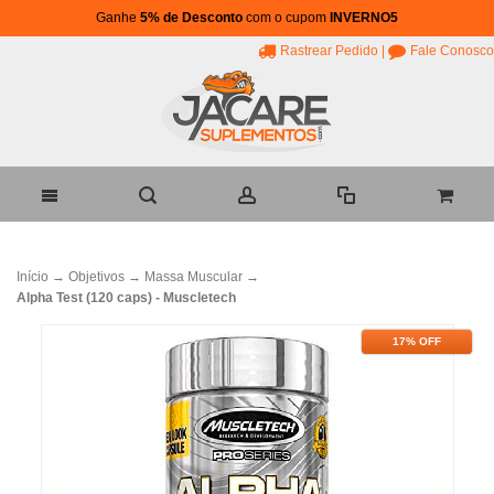
Ganhe
5% de Desconto
com o cupom
INVERNO5
Rastrear Pedido
|
Fale Conosco
Início
→
Objetivos
→
Massa Muscular
→
Alpha Test (120 caps) - Muscletech
17% OFF