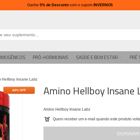
Ganhe
5% de Desconto
com o cupom
INVERNO5
RMOGÊNICOS
PRÓ-HORMONAIS
SAÚDE E BEM ESTAR
PRÉ 
 Hellboy Insane Labz
Amino Hellboy Insane 
44% OFF
Amino Hellboy Insane Labz
Quero receber um e-mail quando este produto volta
DISPONÍVE