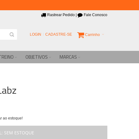
Rastrear Pedido
|
Fale Conosco
LOGIN
CADASTRE-SE
Carrinho
TREINO
OBJETIVOS
MARCAS
Labz
r ao estoque!
L:
SEM ESTOQUE