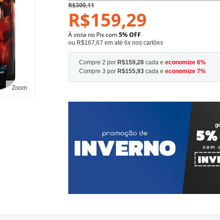
R$300,11
R$159,29
À vista no Pix com
5% OFF
ou R$167,67 em até 6x nos cartões
Compre 2 por
R$159,28
cada e
economize
6
%
Compre 3 por
R$155,93
cada e
economize
7
%
Zoom