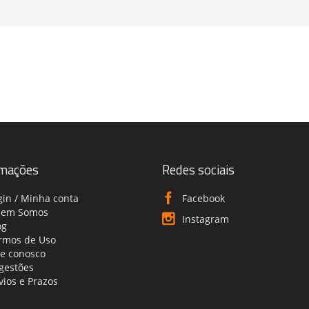
rmações
Redes sociais
gin / Minha conta
Facebook
em Somos
Instagram
og
rmos de Uso
le conosco
gestões
vios e Prazos