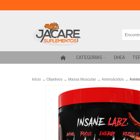
CATEGORIAS
DHEA
TE
Início
→
Objetivos
→
Massa Muscular
→
Aminoácidos
→
Amino