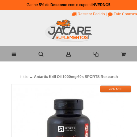
Ganhe
5% de Desconto
com o cupom
INVERNO5
Rastrear Pedido
|
Fale Conosco
Início
→
Antartic Krill Oil 1000mg 60s SPORTS Research
39% OFF