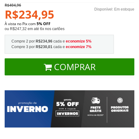
R$404,96
R$234,95
Disponível:
Em estoque
À vista no Pix com
5% OFF
ou R$247,32 em até 6x nos cartões
Compre 2 por
R$234,96
cada e
economize
5
%
Compre 3 por
R$230,01
cada e
economize
7
%
COMPRAR