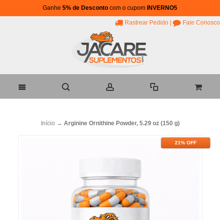
Ganhe
5% de Desconto
com o cupom
INVERNO5
Rastrear Pedido
|
Fale Conosco
Início
→
Arginine Ornithine Powder, 5.29 oz (150 g)
21% OFF