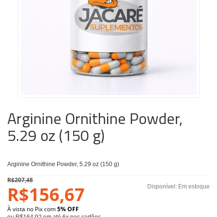
Arginine Ornithine Powder,
5.29 oz (150 g)
Arginine Ornithine Powder, 5.29 oz (150 g)
R$207,48
R$156,67
Disponível:
Em estoque
À vista no Pix com
5% OFF
ou R$164,92 em até 6x nos cartões