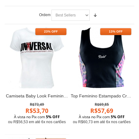
Ordem
23% OFF
13% OFF
Camiseta Baby Look Feminina (Branca) - Universal
Top Feminino Estampado Cromia - Rudel
R$73,49
R$69,85
R$53,70
R$57,69
À vista no Pix com
5% OFF
À vista no Pix com
5% OFF
ou R$56,53 em até 6x nos cartões
ou R$60,73 em até 6x nos cartões