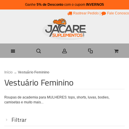
Ganhe
5% de Desconto
com o cupom
INVERNO5
Rastrear Pedido
|
Fale Conosco
Início
→
Vestuário Feminino
Vestuário Feminino
Roupas de academia para MULHERES: tops, shorts, luvas, bodies,
camisetas e muito mais...
Filtrar