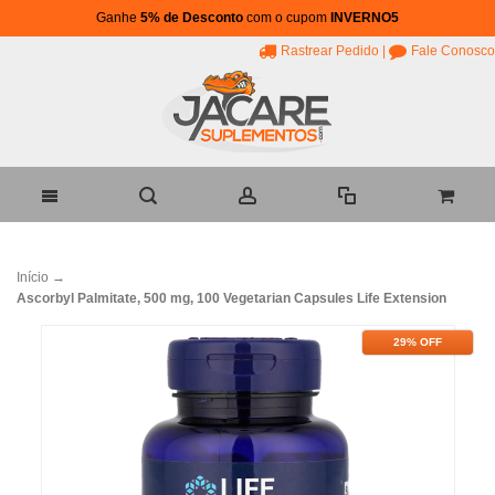
Ganhe
5% de Desconto
com o cupom
INVERNO5
Rastrear Pedido
|
Fale Conosco
Início
→
Ascorbyl Palmitate, 500 mg, 100 Vegetarian Capsules Life Extension
29% OFF