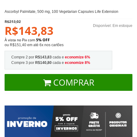
Ascorbyl Palmitate, 500 mg, 100 Vegetarian Capsules Life Extension
R$213,02
R$143,83
Disponível:
Em estoque
À vista no Pix com
5% OFF
ou R$151,40 em até 6x nos cartões
Compre 2 por
R$143,83
cada e
economize
6
%
Compre 3 por
R$140,80
cada e
economize
8
%
COMPRAR