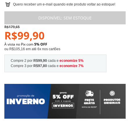
Quero receber um e-mail quando este produto voltar ao estoque!
DISPONÍVEL:
SEM ESTOQUE
R$179,65
R$99,90
À vista no Pix com
5% OFF
ou R$105,16 em até 6x nos cartões
Compre 2 por
R$99,90
cada e
economize
5
%
Compre 3 por
R$97,80
cada e
economize
7
%