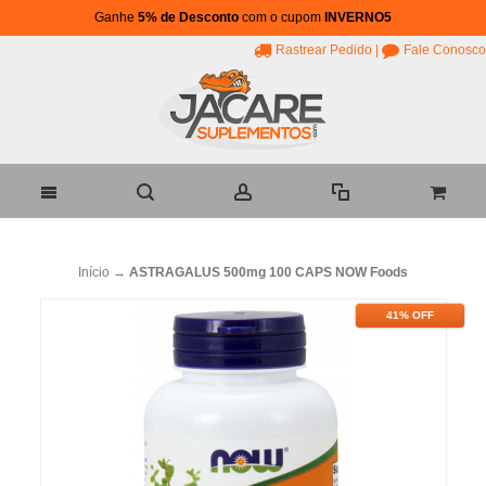
Ganhe
5% de Desconto
com o cupom
INVERNO5
Rastrear Pedido
|
Fale Conosco
Início
→
ASTRAGALUS 500mg 100 CAPS NOW Foods
41% OFF