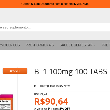
Ganhe
5% de Desconto
com o cupom
INVERNO5
RMOGÊNICOS
PRÓ-HORMONAIS
SAÚDE E BEM ESTAR
PRÉ 
B-1 100mg 100 TABS
40% OFF
B-1 100mg 100 TABS Now
R$159,74
R$90,64
À vista no Pix com
5% OFF