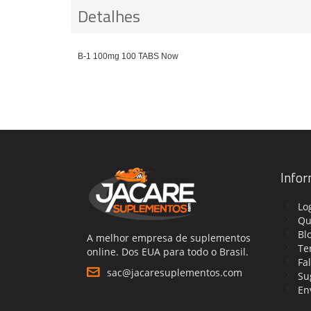
Detalhes
B-1 100mg 100 TABS Now
Info
Lo
Qu
Bl
A melhor empresa de suplementos
Te
online. Dos EUA para todo o Brasil.
Fa
sac@jacaresuplementos.com
Su
En