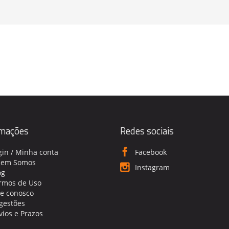
rmações
Redes sociais
gin / Minha conta
Facebook
em Somos
Instagram
og
rmos de Uso
le conosco
gestões
vios e Prazos