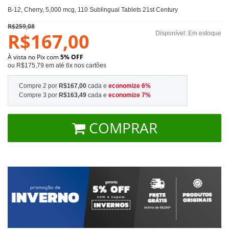
B-12, Cherry, 5,000 mcg, 110 Sublingual Tablets 21st Century
R$259,08
R$167,00
Disponível:
Em estoque
À vista no Pix com
5% OFF
ou R$175,79 em até 6x nos cartões
Compre 2 por
R$167,00
cada e
economize
6
%
Compre 3 por
R$163,49
cada e
economize
7
%
COMPRAR