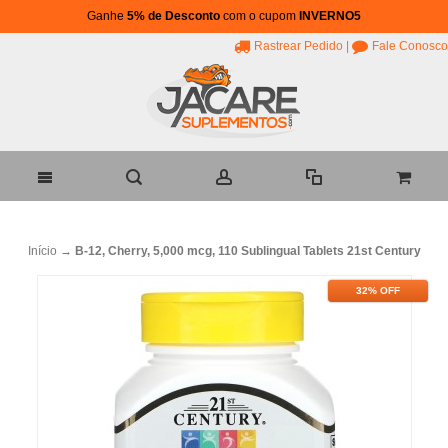
Ganhe
5% de Desconto
com o cupom
INVERNO5
Rastrear Pedido
|
Fale Conosco
Início
→
B-12, Cherry, 5,000 mcg, 110 Sublingual Tablets 21st Century
32% OFF