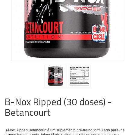
B-Nox Ripped (30 doses) -
Betancourt
B-Nox Ripped Betancourt é um suplemento pré-treino formulado para-lhe
proporcionar energia, intensidade e ainda auxilia no controle do peso.