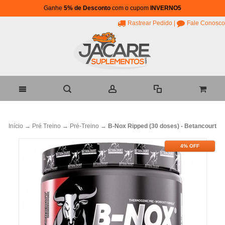
Ganhe
5% de Desconto
com o cupom
INVERNO5
Rastrear Pedido
|
Fale Conosco
Início
→
Pré Treino
→
Pré-Treino
→
B-Nox Ripped (30 doses) - Betancourt
4% OFF