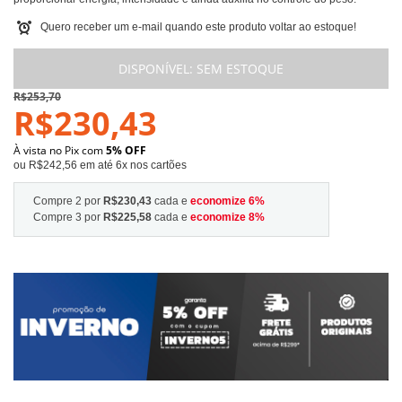
Quero receber um e-mail quando este produto voltar ao estoque!
DISPONÍVEL:
SEM ESTOQUE
R$253,70
R$230,43
À vista no Pix com
5% OFF
ou R$242,56 em até 6x nos cartões
Compre 2 por
R$230,43
cada e
economize
6
%
Compre 3 por
R$225,58
cada e
economize
8
%