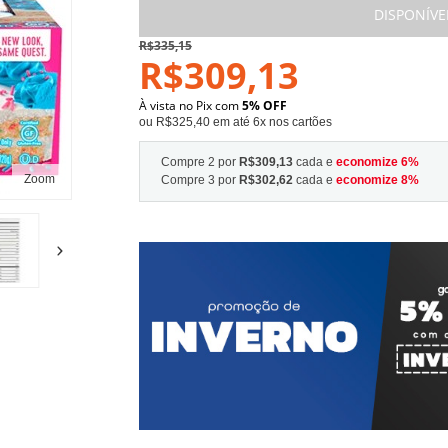
DISPONÍVE
R$335,15
R$309,13
À vista no Pix com
5% OFF
ou R$325,40 em até 6x nos cartões
Compre 2 por
R$309,13
cada e
economize
6
%
Zoom
Compre 3 por
R$302,62
cada e
economize
8
%