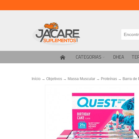
CATEGORIAS
DHEA
TE
Início
→
Objetivos
→
Massa Muscular
→
Proteínas
→
Barra de 