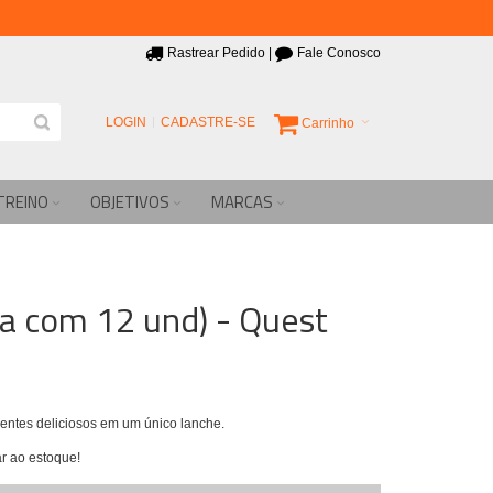
Rastrear Pedido
|
Fale Conosco
LOGIN
CADASTRE-SE
Carrinho
TREINO
OBJETIVOS
MARCAS
xa com 12 und) - Quest
entes deliciosos em um único lanche.
r ao estoque!