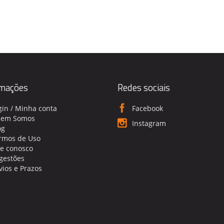
rmações
Redes sociais
gin / Minha conta
Facebook
em Somos
Instagram
og
rmos de Uso
le conosco
gestões
vios e Prazos