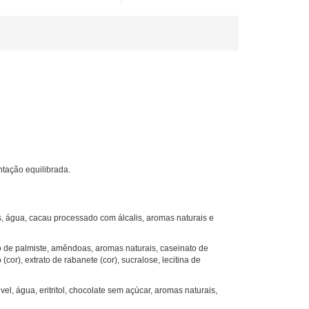
tação equilibrada.
oas, água, cacau processado com álcalis, aromas naturais e
 óleo de palmiste, amêndoas, aromas naturais, caseinato de
cor), extrato de rabanete (cor), sucralose, lecitina de
vel, água, eritritol, chocolate sem açúcar, aromas naturais,