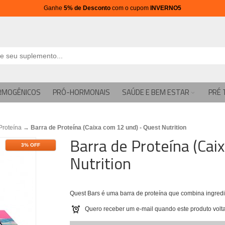
Ganhe
5% de Desconto
com o cupom
INVERNO5
RMOGÊNICOS
PRÓ-HORMONAIS
SAÚDE E BEM ESTAR
PRÉ 
Proteína
→
Barra de Proteína (Caixa com 12 und) - Quest Nutrition
Barra de Proteína (Cai
3% OFF
Nutrition
Quest Bars é uma barra de proteína que combina ingredi
Quero receber um e-mail quando este produto volta