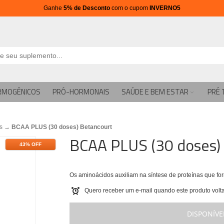
Ganhe
5% de Desconto
com o cupom
INVERNO5
RMOGÊNICOS
PRÓ-HORMONAIS
SAÚDE E BEM ESTAR
PRÉ 
s
→
BCAA PLUS (30 doses) Betancourt
BCAA PLUS (30 doses)
43% OFF
Os aminoácidos auxiliam na síntese de proteínas que fo
Quero receber um e-mail quando este produto volta
DISPONÍVE