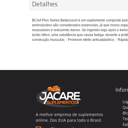
Detalhes
BCAA Plus Series Betancourt é um suplemento composto pelos
aminoácidos são considerados essenciais, já que nosso orga
musculares e reduzindo danos. Se ingerido logo após o trei
ácido lático, uma substância que causa fadiga, durante a práti
construção muscular; - Promove efeito anticatabólico; - Rápi
Info
Lo
Qu
Bl
A melhor empresa de suplementos
Te
online. Dos EUA para todo o Brasil.
Fa