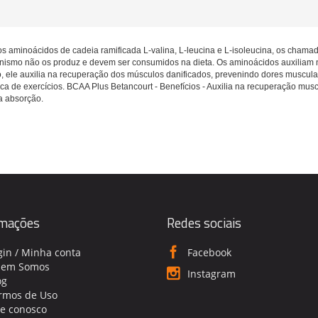
 aminoácidos de cadeia ramifi­cada L-valina, L-leucina e L-isoleucina, os chama
nismo não os produz e devem ser consumidos na dieta. Os aminoácidos auxiliam n
no, ele auxilia na recuperação dos músculos danificados, prevenindo dores muscu
ca de exercícios. BCAA Plus Betancourt - Benefícios - Auxilia na recuperação muscu
da absorção.
rmações
Redes sociais
gin / Minha conta
Facebook
em Somos
Instagram
og
rmos de Uso
le conosco