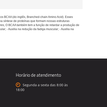
dos BCAA (do inglês, Branched-chain Amino Acid). Esses
a síntese de proteínas que formam nossas estruturas
lares, O BCAA também tem a função de retardar a produção de
lar; - Auxilia na redução da fadiga muscular; - Auxilia na
Horário de atendimento
Segunda a sexta das 8:00 às
18:00