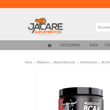
CATEGORIAS
DHEA
TE
Início
→
Objetivos
→
Massa Muscular
→
Aminoácidos
→
BCAA