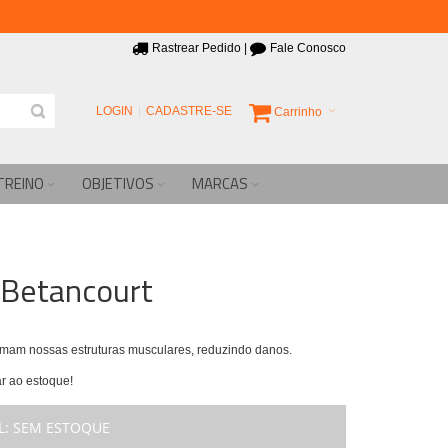
Rastrear Pedido
|
Fale Conosco
LOGIN
CADASTRE-SE
Carrinho
TREINO
OBJETIVOS
MARCAS
 Betancourt
rmam nossas estruturas musculares, reduzindo danos.
r ao estoque!
L:
SEM ESTOQUE