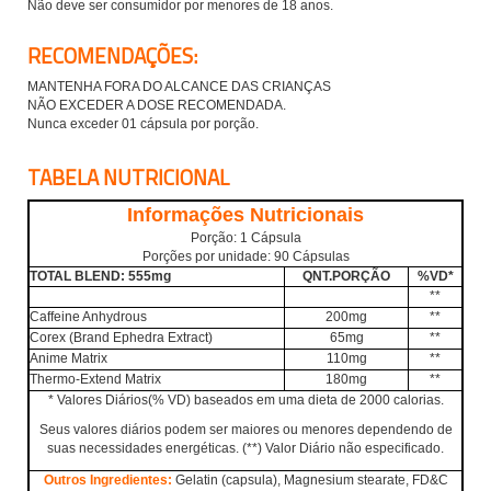
Não deve ser consumidor por menores de 18 anos.
RECOMENDAÇÕES:
MANTENHA FORA DO ALCANCE DAS CRIANÇAS
NÃO EXCEDER A DOSE RECOMENDADA.
Nunca exceder 01 cápsula por porção.
TABELA NUTRICIONAL
Informações Nutricionais
Porção: 1 Cápsula
Porções por unidade:
90
Cápsulas
TOTAL BLEND: 555mg
QNT.PORÇÃO
%VD*
**
Caffeine Anhydrous
200mg
**
Corex (Brand Ephedra Extract)
65mg
**
Anime Matrix
110mg
**
Thermo-Extend Matrix
180mg
**
* Valores Diários(% VD) baseados em uma dieta de 2000 calorias.
Seus valores diários podem ser maiores ou menores dependendo de
suas necessidades energéticas. (
**) Valor Diário não especificado.
Outros Ingredientes:
Gelatin (capsula), Magnesium stearate, FD&C