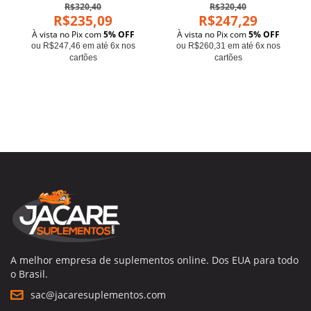
R$320,40
R$320,40
R$235,09
R$247,29
À vista no Pix com
5% OFF
À vista no Pix com
5% OFF
ou R$247,46 em até 6x nos
ou R$260,31 em até 6x nos
cartões
cartões
A melhor empresa de suplementos online. Dos EUA para todo
o Brasil.
sac@jacaresuplementos.com