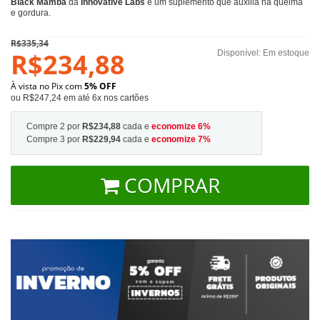
Black Mamba
da
Innovative Labs
é um suplemento que auxilia na queima
e gordura.
R$335,34
R$234,88
Disponível:
Em estoque
À vista no Pix com
5% OFF
ou R$247,24 em até 6x nos cartões
Compre 2 por
R$234,88
cada e
economize
6
%
Compre 3 por
R$229,94
cada e
economize
7
%
COMPRAR