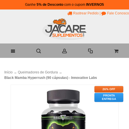
Ganhe
5% de Desconto
com o cupom
INVERNO5
Rastrear Pedido
|
Fale Conosco
Início
→
Queimadores de Gordura
→
Black Mamba Hyperrush (90 cápsulas) - Innovative Labs
26% OFF
PRONTA
ENTREGA