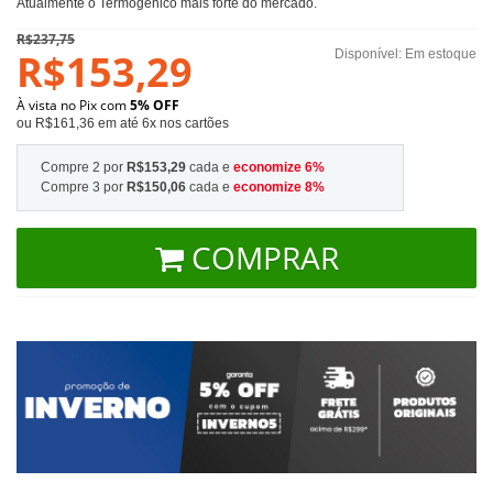
Atualmente o Termogênico mais forte do mercado.
R$237,75
R$153,29
Disponível:
Em estoque
À vista no Pix com
5% OFF
ou R$161,36 em até 6x nos cartões
Compre 2 por
R$153,29
cada e
economize
6
%
Compre 3 por
R$150,06
cada e
economize
8
%
COMPRAR