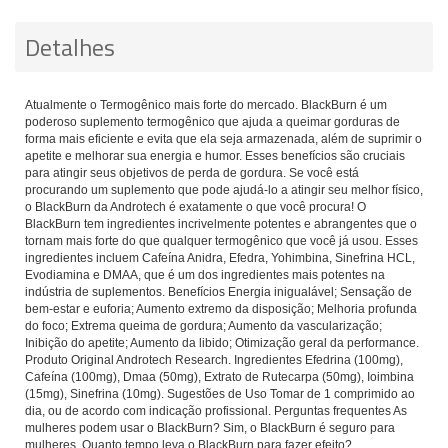
Detalhes
Atualmente o Termogênico mais forte do mercado. BlackBurn é um
poderoso suplemento termogênico que ajuda a queimar gorduras de
forma mais eficiente e evita que ela seja armazenada, além de suprimir o
apetite e melhorar sua energia e humor. Esses benefícios são cruciais
para atingir seus objetivos de perda de gordura. Se você está
procurando um suplemento que pode ajudá-lo a atingir seu melhor físico,
o BlackBurn da Androtech é exatamente o que você procura! O
BlackBurn tem ingredientes incrivelmente potentes e abrangentes que o
tornam mais forte do que qualquer termogênico que você já usou. Esses
ingredientes incluem Cafeína Anidra, Efedra, Yohimbina, Sinefrina HCL,
Evodiamina e DMAA, que é um dos ingredientes mais potentes na
indústria de suplementos. Benefícios Energia inigualável; Sensação de
bem-estar e euforia; Aumento extremo da disposição; Melhoria profunda
do foco; Extrema queima de gordura; Aumento da vascularização;
Inibição do apetite; Aumento da libido; Otimização geral da performance.
Produto Original Androtech Research. Ingredientes Efedrina (100mg),
Cafeína (100mg), Dmaa (50mg), Extrato de Rutecarpa (50mg), Ioimbina
(15mg), Sinefrina (10mg). Sugestões de Uso Tomar de 1 comprimido ao
dia, ou de acordo com indicação profissional. Perguntas frequentes As
mulheres podem usar o BlackBurn? Sim, o BlackBurn é seguro para
mulheres. Quanto tempo leva o BlackBurn para fazer efeito?