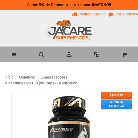
Ganhe
5% de Desconto
com o cupom
INVERNO5
Rastrear Pedido
|
Fale Conosco
Início
→
Objetivos
→
Emagrecedores
→
Blackburn EPH100 (90 Caps) - Androtech
32% OFF
PRONTA
ENTREGA