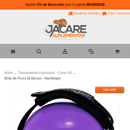
Ganhe
5% de Desconto
com o cupom
INVERNO5
Rastrear Pedido
|
Fale Conosco
Início
→
Treinamento Funcional - Cross Fit
→
Bola de Peso (8 libras) - Harbinger
19% OFF