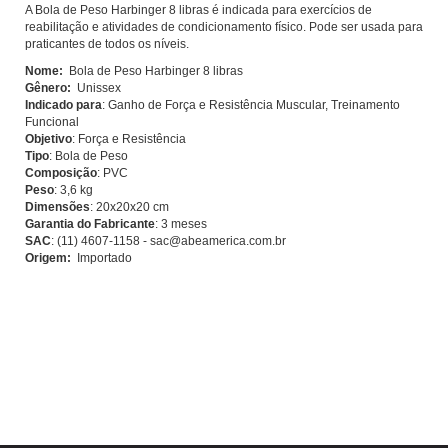
A Bola de Peso Harbinger 8 libras é indicada para exercícios de
reabilitação e atividades de condicionamento físico. Pode ser usada para
praticantes de todos os níveis.
Nome:
Bola de Peso Harbinger 8 libras
Gênero:
Unissex
Indicado para
: Ganho de Força e Resistência Muscular, Treinamento
Funcional
Objetivo
: Força e Resistência
Tipo
: Bola de Peso
Composição
: PVC
Peso
: 3,6 kg
Dimensões
: 20x20x20 cm
Garantia do Fabricante
: 3 meses
SAC
: (11) 4607-1158 -
sac@abeamerica.com.br
Origem:
Importado