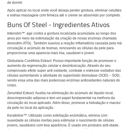
de dormir.
Após aplicar no local onde você deseja perder gordura, eliminar celulites
e estrias massageie com firmeza até o creme se absorvido por completo.
Buns Of Steel - Ingredientes Ativos
Intenslim™: age contra a gordura localizada acumulada ao longo dos
anos por meio da estimulação da criação de novas enzimas chamada
desnutrin-ATGL. Também suaviza a reação inflamatória causada pela má
circulação e acúmulo de toxinas, renovando as células da pele para
proporcionar uma aparecia mais lisa, saudável e jovem.
Globularia Cordifolia Extract: Possui importante função de promover o
aumento da regeneração celular e desintoxicação. Através do seu
comprovado efeito super anti oxidante, combate o estresse oxidativo das
células aumentando a atividade do superóxido dismutase (SOD) – SOD,
sendo essa uma das mais poderosas enzimas antioxidantes naturais do
corpo.
Zerumbet Extract: Auxilia na eliminação do acúmulo de líquido local,
descompressão adiposa e tem um papel fundamental na melhora da
circulação do local aplicado. Além disso, promove a hidratação e maciez
da pele no local da aplicação.
Keratoline™: Utilizado como esfoliação enzimática, elimina com
suavidade as células mortas para estimular o nascimento de células
jovens, saudáveis com boa aparência. É usado em produtos anti-idade,