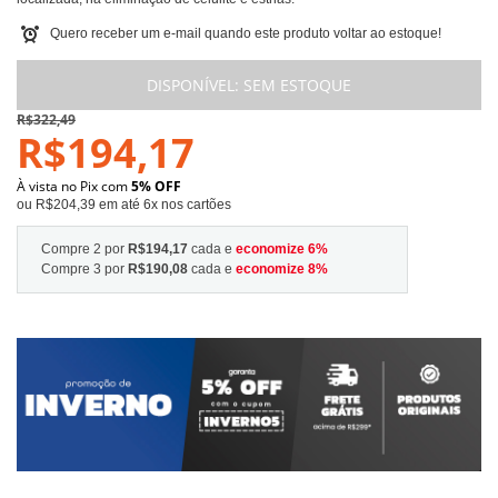
Quero receber um e-mail quando este produto voltar ao estoque!
DISPONÍVEL:
SEM ESTOQUE
R$322,49
R$194,17
À vista no Pix com
5% OFF
ou R$204,39 em até 6x nos cartões
Compre 2 por
R$194,17
cada e
economize
6
%
Compre 3 por
R$190,08
cada e
economize
8
%