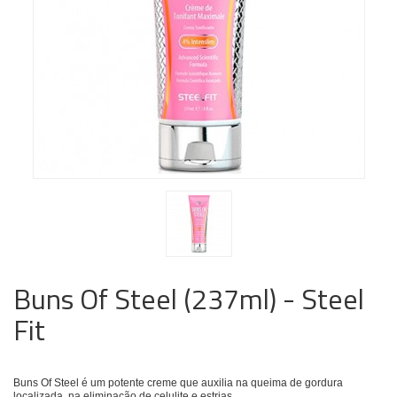
Buns Of Steel (237ml) - Steel
Fit
Buns Of Steel é um potente creme que auxilia na queima de gordura
localizada, na eliminação de celulite e estrias.