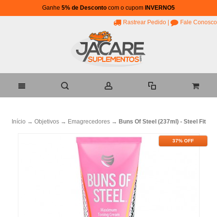
Ganhe
5% de Desconto
com o cupom
INVERNO5
Rastrear Pedido
|
Fale Conosco
Início
→
Objetivos
→
Emagrecedores
→
Buns Of Steel (237ml) - Steel Fit
37% OFF