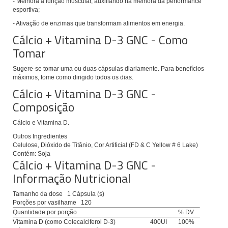
- Melhora a função muscular, auxiliando na melhora da performance
esportiva;
- Ativação de enzimas que transformam alimentos em energia.
Cálcio + Vitamina D-3 GNC - Como
Tomar
Sugere-se tomar uma ou duas cápsulas diariamente.
Para benefícios
máximos, tome como dirigido todos os dias.
Cálcio + Vitamina D-3 GNC -
Composição
Cálcio e Vitamina D.
Outros Ingredientes
Celulose, Dióxido de Titânio, Cor Artificial (FD & C Yellow # 6 Lake)
Contém: Soja
Cálcio + Vitamina D-3 GNC -
Informação Nutricional
Tamanho da dose
1 Cápsula (s)
Porções por vasilhame
120
Quantidade por porção
% DV
Vitamina D (como Colecalciferol D-3)
400UI
100%