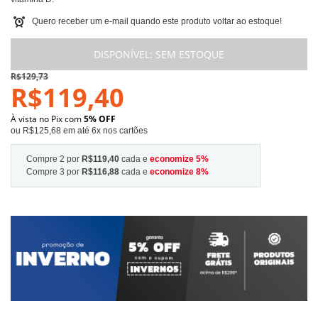
Quero receber um e-mail quando este produto voltar ao estoque!
DISPONÍVEL:
SEM ESTOQUE
R$129,73
R$119,40
À vista no Pix com
5% OFF
ou R$125,68 em até 6x nos cartões
Compre 2 por
R$119,40
cada e
economize
5
%
Compre 3 por
R$116,88
cada e
economize
8
%