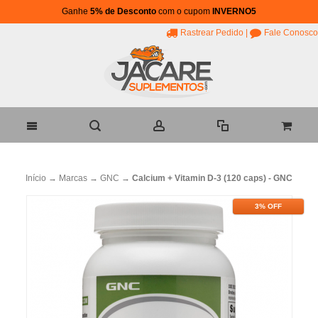
Ganhe
5% de Desconto
com o cupom
INVERNO5
Rastrear Pedido
|
Fale Conosco
Início
→
Marcas
→
GNC
→
Calcium + Vitamin D-3 (120 caps) - GNC
3% OFF