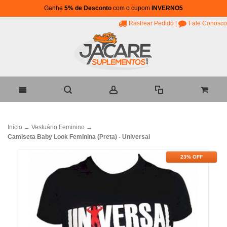
Ganhe
5% de Desconto
com o cupom
INVERNO5
Rastrear Pedido
|
Fale Conosco
Início
→
Vestuário Feminino
→
Camiseta Baby Look Feminina (Preta) - Universal
23% OFF