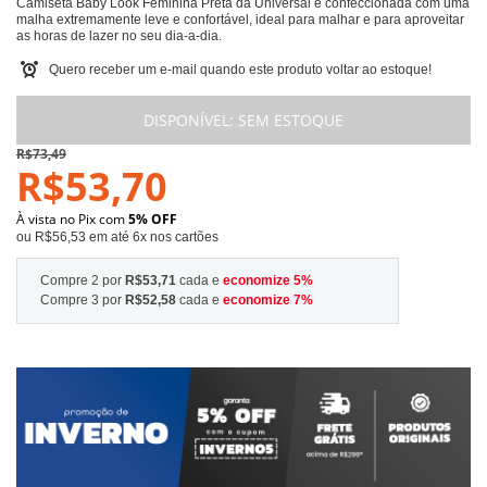
Camiseta Baby Look Feminina Preta da Universal é confeccionada com uma
malha extremamente leve e confortável, ideal para malhar e para aproveitar
as horas de lazer no seu dia-a-dia.
Quero receber um e-mail quando este produto voltar ao estoque!
DISPONÍVEL:
SEM ESTOQUE
R$73,49
R$53,70
À vista no Pix com
5% OFF
ou R$56,53 em até 6x nos cartões
Compre 2 por
R$53,71
cada e
economize
5
%
Compre 3 por
R$52,58
cada e
economize
7
%