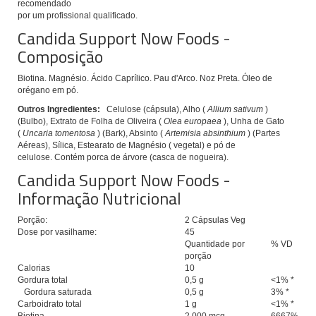
recomendado
por um profissional qualificado.
Candida Support Now Foods -
Composição
Biotina.
Magnésio.
Ácido Caprílico.
Pau d'Arco.
Noz Preta.
Óleo de
orégano em pó.
Outros Ingredientes:
Celulose (cápsula), Alho (
Allium sativum
)
(Bulbo), Extrato de Folha de Oliveira (
Olea europaea
), Unha de Gato
(
Uncaria tomentosa
) (Bark), Absinto (
Artemisia absinthium
) (Partes
Aéreas), Sílica, Estearato de Magnésio ( vegetal) e pó de
celulose.
Contém porca de árvore (casca de nogueira).
Candida Support Now Foods -
Informação Nutricional
Porção:
2 Cápsulas Veg
Dose por vasilhame:
45
Quantidade por
% VD
porção
Calorias
10
Gordura total
0,5 g
<1% *
Gordura saturada
0,5 g
3% *
Carboidrato total
1 g
<1% *