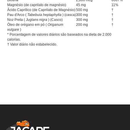
Biotina
2,000 mcg
6667%
Magnésio (de caprilato de magnésio)
45 mg
11%
Ácido Caprílico (de Caprilato de Magnésio)
500 mg
†
Pau d'Arco (
Tabebuia heptaphylla
) (casca)
300 mg
†
Noz Preta (
Juglans nigra
) (Casco)
300 mg
†
Óleo de orégano em pó (
Origanum
200 mg
†
vulgare
)
* Porcentagem de valores diários são baseados na dieta de 2.000
calorias.
† Valor diário não estabelecido.