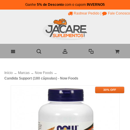
Ganhe
5% de Desconto
com o cupom
INVERNO5
Rastrear Pedido
|
Fale Conosco
Início
→
Marcas
→
Now Foods
→
Candida Support (180 cápsulas) - Now Foods
30% OFF