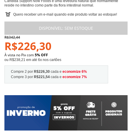
Candida Support Now Foods é uma levedura natural que normalmente
reside no intestino como parte da flora intestinal normal.
Quero receber um e-mail quando este produto voltar ao estoque!
DISPONÍVEL:
SEM ESTOQUE
R$342,44
R$226,30
À vista no Pix com
5% OFF
ou R$238,21 em até 6x nos cartões
Compre 2 por
R$226,30
cada e
economize
6
%
Compre 3 por
R$221,54
cada e
economize
7
%