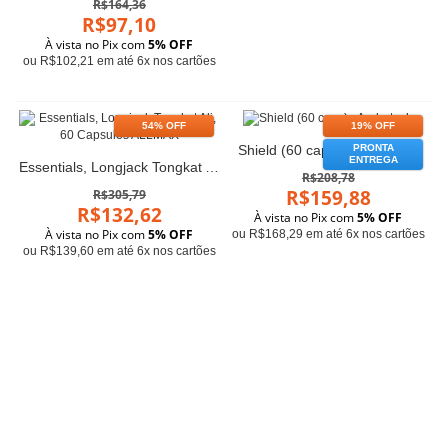
R$164,36
R$97,10
À vista no Pix com
5% OFF
ou R$102,21 em até 6x nos cartões
54% OFF
19% OFF
Shield (60 caps) - Androtech
PRONTA
ENTREGA
Essentials, Longjack Tongkat Ali, 60 Capsules ALLMAX
R$208,78
R$159,88
R$305,79
R$132,62
À vista no Pix com
5% OFF
À vista no Pix com
5% OFF
ou R$168,29 em até 6x nos cartões
ou R$139,60 em até 6x nos cartões