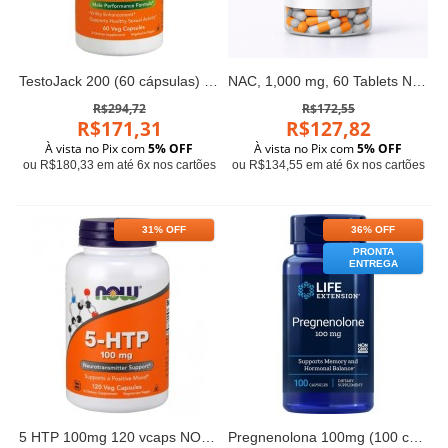
TestoJack 200 (60 cápsulas) - Now Foods
NAC, 1,000 mg, 60 Tablets Now
R$294,72
R$172,55
R$171,31
R$127,82
À vista no Pix com
5% OFF
À vista no Pix com
5% OFF
ou R$180,33 em até 6x nos cartões
ou R$134,55 em até 6x nos cartões
31% OFF
36% OFF
PRONTA
ENTREGA
5 HTP 100mg 120 vcaps NOW Foods
Pregnenolona 100mg (100 caps) - Life Extension