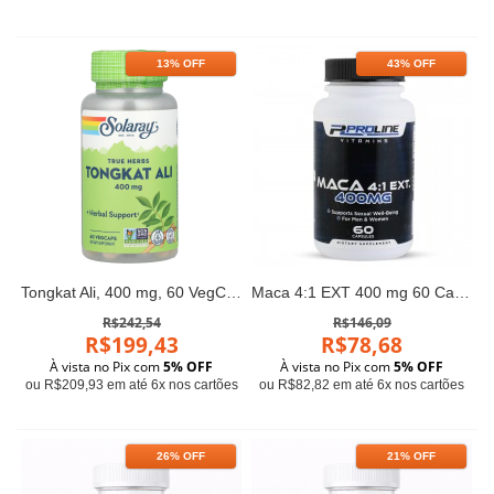
13% OFF
43% OFF
Tongkat Ali, 400 mg, 60 VegCaps Solaray
Maca 4:1 EXT 400 mg 60 Capsulas PLV
R$242,54
R$146,09
R$199,43
R$78,68
À vista no Pix com
5% OFF
À vista no Pix com
5% OFF
ou R$209,93 em até 6x nos cartões
ou R$82,82 em até 6x nos cartões
26% OFF
21% OFF