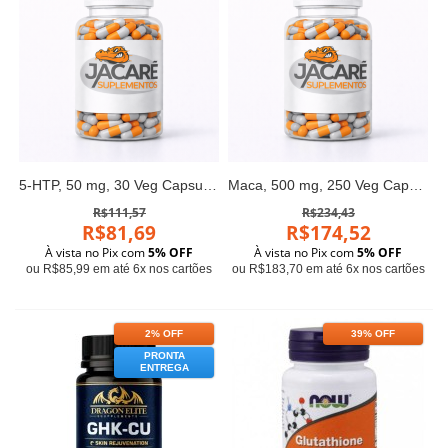
5-HTP, 50 mg, 30 Veg Capsules
Maca, 500 mg, 250 Veg Capsules Now
R$111,57
R$234,43
R$81,69
R$174,52
À vista no Pix com
5% OFF
À vista no Pix com
5% OFF
ou R$85,99 em até 6x nos cartões
ou R$183,70 em até 6x nos cartões
2% OFF
39% OFF
PRONTA
ENTREGA