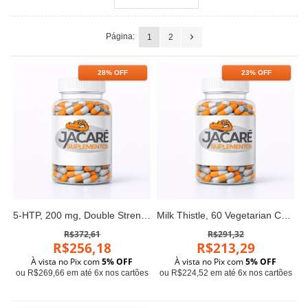
Página:
1
2
28% OFF
23% OFF
5-HTP, 200 mg, Double Strength 120 Veg Capsules Now foods
Milk Thistle, 60 Vegetarian Capsules (750 mg per Capsule)
R$372,61
R$291,32
R$256,18
R$213,29
À vista no Pix com
5% OFF
À vista no Pix com
5% OFF
ou R$269,66 em até 6x nos cartões
ou R$224,52 em até 6x nos cartões