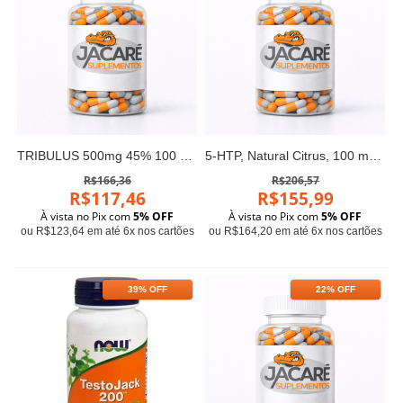
TRIBULUS 500mg 45% 100 VCAPS Now
5-HTP, Natural Citrus, 100 mg, 90 Chewables
R$166,36
R$206,57
R$117,46
R$155,99
À vista no Pix com
5% OFF
À vista no Pix com
5% OFF
ou R$123,64 em até 6x nos cartões
ou R$164,20 em até 6x nos cartões
39% OFF
22% OFF