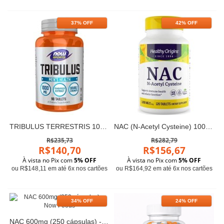
37% OFF
42% OFF
TRIBULUS TERRESTRIS 1000mg - Now Foods (90 cápsulas)
NAC (N-Acetyl Cysteine) 1000 mg 120 tabs Healthy Origins
R$235,73
R$282,79
R$140,70
R$156,67
À vista no Pix com
5% OFF
À vista no Pix com
5% OFF
ou R$148,11 em até 6x nos cartões
ou R$164,92 em até 6x nos cartões
34% OFF
24% OFF
NAC 600mg (250 cápsulas) - Now Foods