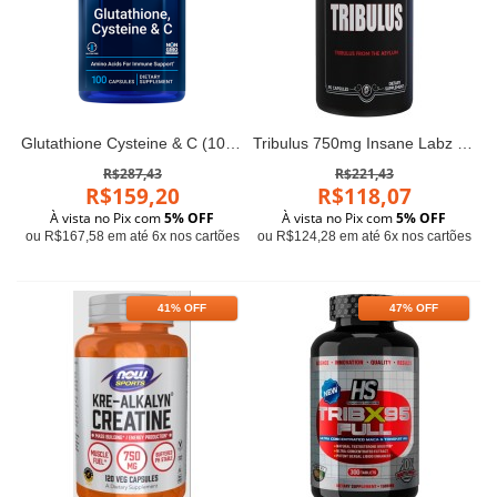
Glutathione Cysteine & C (100 cápsulas) - Life Extension
Tribulus 750mg Insane Labz 90 caps
R$287,43
R$221,43
R$159,20
R$118,07
À vista no Pix com
5% OFF
À vista no Pix com
5% OFF
ou R$167,58 em até 6x nos cartões
ou R$124,28 em até 6x nos cartões
41% OFF
47% OFF