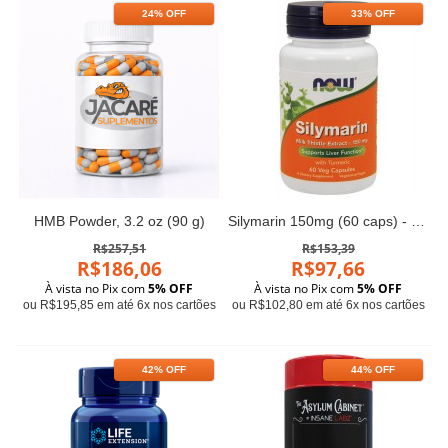
24% OFF
33% OFF
HMB Powder, 3.2 oz (90 g)
Silymarin 150mg (60 caps) - Now Foods
R$257,51
R$153,39
R$186,06
R$97,66
À vista no Pix com
5% OFF
À vista no Pix com
5% OFF
ou R$195,85 em até 6x nos cartões
ou R$102,80 em até 6x nos cartões
42% OFF
44% OFF