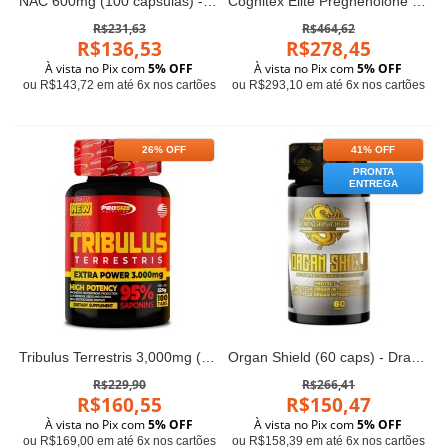
NAC 600mg (100 cápsulas) - Now Foods
Cognitex Elite Pregnenolone (60 tabletes) - Life Extension
R$231,63
R$464,62
R$136,53
R$278,45
À vista no Pix com
5% OFF
À vista no Pix com
5% OFF
ou R$143,72 em até 6x nos cartões
ou R$293,10 em até 6x nos cartões
26% OFF
41% OFF
PRONTA
ENTREGA
Tribulus Terrestris 3,000mg (100 tabs) - Pro Size Nutrition
Organ Shield (60 caps) - Dragon Elite
R$229,90
R$266,41
R$160,55
R$150,47
À vista no Pix com
5% OFF
À vista no Pix com
5% OFF
ou R$169,00 em até 6x nos cartões
ou R$158,39 em até 6x nos cartões