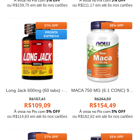
À vista no Pix com
5% OFF
À vista no Pix com
5% OFF
ou R$159,75 em até 6x nos cartões
ou R$211,17 em até 6x nos cartões
27% OFF
39% OFF
PRONTA
ENTREGA
Long Jack 600mg (60 tabs) - Pro Size Nutrition
MACA 750 MG (6:1 CONC) 90 VCAPS Now foods
R$157,41
R$264,59
R$109,09
R$154,49
À vista no Pix com
5% OFF
À vista no Pix com
5% OFF
ou R$114,83 em até 6x nos cartões
ou R$162,62 em até 6x nos cartões
27% OFF
32% OFF