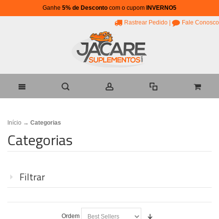
Ganhe
5% de Desconto
com o cupom
INVERNO5
Rastrear Pedido
|
Fale Conosco
Início
→
Categorias
Categorias
Filtrar
Ordem