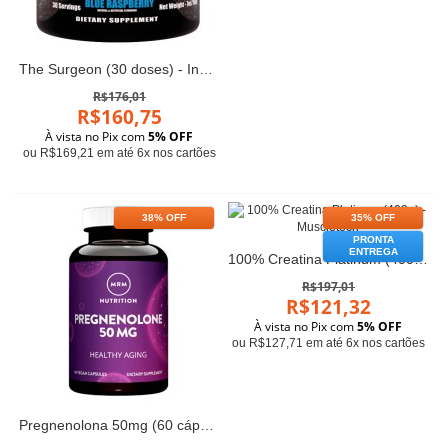
The Surgeon (30 doses) - Insane Labz
R$176,01
R$160,75
À vista no Pix com
5% OFF
ou R$169,21 em até 6x nos cartões
38% OFF
35% OFF
PRONTA
ENTREGA
100% Creatina Platinum (400g) - Muscletech
R$197,01
R$121,32
À vista no Pix com
5% OFF
ou R$127,71 em até 6x nos cartões
Pregnenolona 50mg (60 cápsulas) - MRM