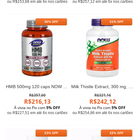
ou R$153,68 em até 6x nos cartões
ou R$257,12 em até 6x nos cartões
36% OFF
21% OFF
HMB 500mg 120 caps NOW Foods
Milk Thistle Extract, 300 mg, 200 Veg Capsules Now foods
R$357,60
R$321,16
R$216,13
R$242,12
À vista no Pix com
5% OFF
À vista no Pix com
5% OFF
ou R$227,51 em até 6x nos cartões
ou R$254,86 em até 6x nos cartões
23% OFF
22% OFF