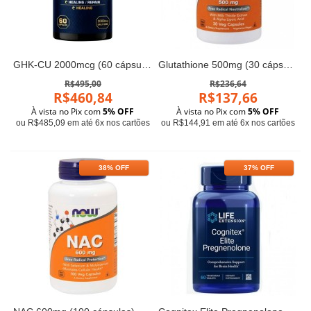
GHK-CU 2000mcg (60 cápsulas) - Dragon Elite
Glutathione 500mg (30 cápsulas) - Now Foods
R$495,00
R$236,64
R$460,84
R$137,66
À vista no Pix com
5% OFF
À vista no Pix com
5% OFF
ou R$485,09 em até 6x nos cartões
ou R$144,91 em até 6x nos cartões
38% OFF
37% OFF