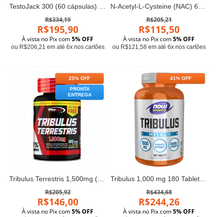
TestoJack 300 (60 cápsulas) - Now Foods
N-Acetyl-L-Cysteine (NAC) 600 mg, 60 capsules Life Extension
R$334,19
R$205,21
R$195,90
R$115,50
À vista no Pix com
5% OFF
À vista no Pix com
5% OFF
ou R$206,21 em até 6x nos cartões
ou R$121,58 em até 6x nos cartões
25% OFF
41% OFF
PRONTA
ENTREGA
Tribulus Terrestris 1,500mg (100 tabs) - Pro Size Nutrition
Tribulus 1,000 mg 180 Tablets Now
R$205,92
R$434,68
R$146,00
R$244,26
À vista no Pix com
5% OFF
À vista no Pix com
5% OFF