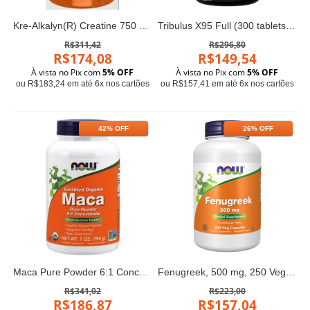
Kre-Alkalyn(R) Creatine 750 mg 120 caps Now foods
Tribulus X95 Full (300 tablets) - HS
R$311,42
R$296,80
R$174,08
R$149,54
À vista no Pix com
5% OFF
À vista no Pix com
5% OFF
ou R$183,24 em até 6x nos cartões
ou R$157,41 em até 6x nos cartões
42% OFF
26% OFF
Maca Pure Powder 6:1 Concentrado (198g) - Now Foods
Fenugreek, 500 mg, 250 Veg Capsules Now foods
R$341,02
R$223,00
R$186,87
R$157,04