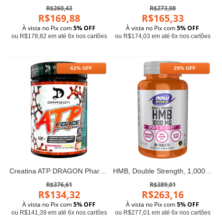
R$260,43
R$273,08
R$169,88
R$165,33
À vista no Pix com
5% OFF
À vista no Pix com
5% OFF
ou R$178,82 em até 6x nos cartões
ou R$174,03 em até 6x nos cartões
62% OFF
29% OFF
Creatina ATP DRAGON Pharma
HMB, Double Strength, 1,000 mg, 90 Tablets Now foods
R$376,61
R$389,01
R$134,32
R$263,16
À vista no Pix com
5% OFF
À vista no Pix com
5% OFF
ou R$141,39 em até 6x nos cartões
ou R$277,01 em até 6x nos cartões