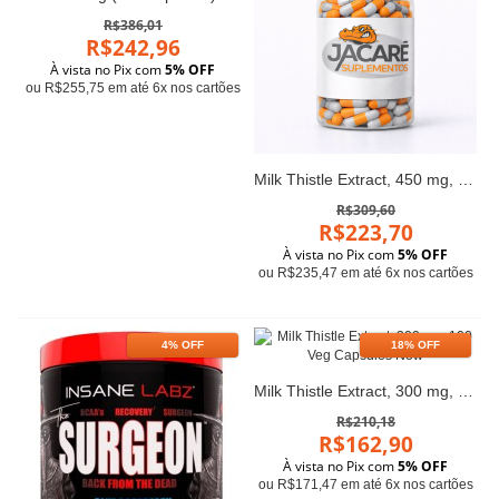
R$386,01
R$242,96
À vista no Pix com
5% OFF
ou R$255,75 em até 6x nos cartões
Milk Thistle Extract, 450 mg, 120 Softgels
R$309,60
R$223,70
À vista no Pix com
5% OFF
ou R$235,47 em até 6x nos cartões
4% OFF
18% OFF
Milk Thistle Extract, 300 mg, 100 Veg Capsules Now
R$210,18
R$162,90
À vista no Pix com
5% OFF
ou R$171,47 em até 6x nos cartões