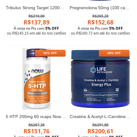
Tribulus Strong Target 1200mg 95% saponin
Pregnenolona 50mg (100 caps) - Life Extension
R$210,00
R$265,20
R$137,89
R$152,68
À vista no Pix com
5% OFF
À vista no Pix com
5% OFF
ou R$145,15 em até 6x nos cartões
ou R$160,72 em até 6x nos cartões
40% OFF
28% OFF
5 HTP 200mg 60 vcaps Now Foods
Creatine & Acetyl-L-Carnitine Energy Plus 233g Life Extension
R$267,38
R$291,80
R$151,76
R$200,61