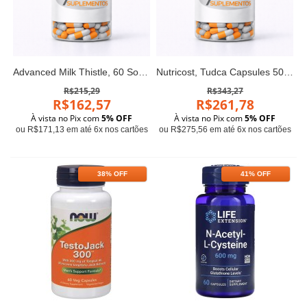
Advanced Milk Thistle, 60 Softgels
Nutricost, Tudca Capsules 500 MG 30 CAPS
R$215,29
R$343,27
R$162,57
R$261,78
À vista no Pix com
5% OFF
À vista no Pix com
5% OFF
ou R$171,13 em até 6x nos cartões
ou R$275,56 em até 6x nos cartões
38% OFF
41% OFF