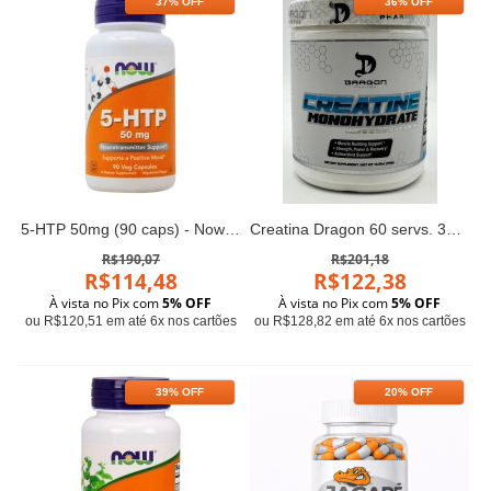
37% OFF
36% OFF
5-HTP 50mg (90 caps) - Now Foods
Creatina Dragon 60 servs. 300g
R$190,07
R$201,18
R$114,48
R$122,38
À vista no Pix com
5% OFF
À vista no Pix com
5% OFF
ou R$120,51 em até 6x nos cartões
ou R$128,82 em até 6x nos cartões
39% OFF
20% OFF