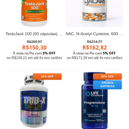
TestoJack 100 (60 cápsulas) - Now Foods
NAC, N-Acetyl-Cysteine, 600 mg, 90 Veggie Capsules Sports Research
R$260,97
R$214,77
R$150,30
R$162,82
À vista no Pix com
5% OFF
À vista no Pix com
5% OFF
ou R$158,21 em até 6x nos cartões
ou R$171,39 em até 6x nos cartões
31% OFF
39% OFF
PRONTA
ENTREGA