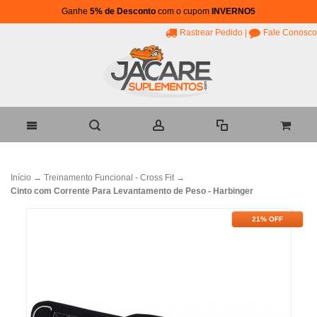
Ganhe
5% de Desconto
com o cupom
INVERNO5
Rastrear Pedido
|
Fale Conosco
Início
→
Treinamento Funcional - Cross Fit
→
Cinto com Corrente Para Levantamento de Peso - Harbinger
21% OFF