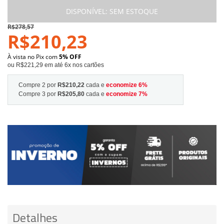
DISPONÍVEL:
SEM ESTOQUE
R$278,57
R$210,23
À vista no Pix com
5% OFF
ou R$221,29 em até 6x nos cartões
Compre 2 por
R$210,22
cada e
economize
6
%
Compre 3 por
R$205,80
cada e
economize
7
%
Detalhes