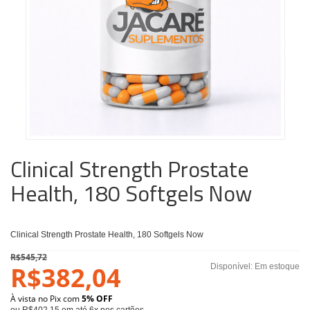
Clinical Strength Prostate
Health, 180 Softgels Now
Clinical Strength Prostate Health, 180 Softgels Now
R$545,72
R$382,04
Disponível:
Em estoque
À vista no Pix com
5% OFF
ou R$402,15 em até 6x nos cartões