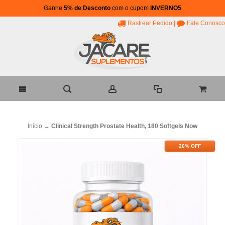
Ganhe
5% de Desconto
com o cupom
INVERNO5
Rastrear Pedido
|
Fale Conosco
Início
→
Clinical Strength Prostate Health, 180 Softgels Now
26% OFF