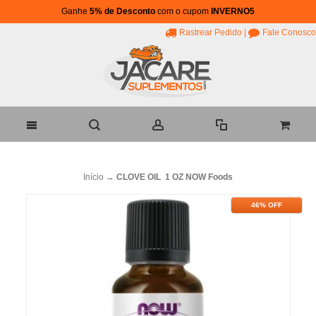
Ganhe
5% de Desconto
com o cupom
INVERNO5
Rastrear Pedido
|
Fale Conosco
Início
→
CLOVE OIL 1 OZ NOW Foods
46% OFF