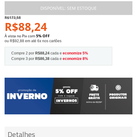
DISPONÍVEL:
SEM ESTOQUE
R$173,58
R$88,24
À vista no Pix com
5% OFF
ou R$92,88 em até 6x nos cartões
Compre 2 por
R$88,24
cada e
economize
5
%
Compre 3 por
R$86,38
cada e
economize
8
%
Detalhes