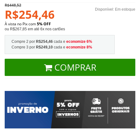
R$448,52
R$254,46
Disponível:
Em estoque
À vista no Pix com
5% OFF
ou R$267,85 em até 6x nos cartões
Compre 2 por
R$254,46
cada e
economize
6
%
Compre 3 por
R$249,10
cada e
economize
8
%
COMPRAR