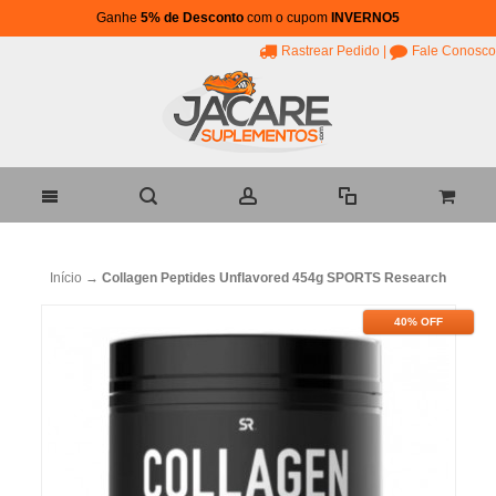
Ganhe
5% de Desconto
com o cupom
INVERNO5
Rastrear Pedido
|
Fale Conosco
Início
→
Collagen Peptides Unflavored 454g SPORTS Research
40% OFF