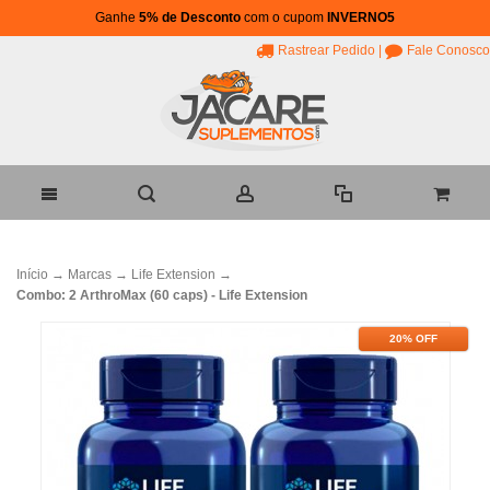
Ganhe
5% de Desconto
com o cupom
INVERNO5
Rastrear Pedido
|
Fale Conosco
Início
→
Marcas
→
Life Extension
→
Combo: 2 ArthroMax (60 caps) - Life Extension
20% OFF