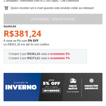
2 unidades - ArthroMax com NT2 (60 caps) - Life Extension
Quero receber um e-mail quando este produto voltar ao estoque!
DISPONÍVEL:
SEM ESTOQUE
R$499,00
R$381,24
À vista no Pix com
5% OFF
ou R$401,30 em até 6x nos cartões
Compre 2 por
R$381,24
cada e
economize
5
%
Compre 3 por
R$373,21
cada e
economize
7
%