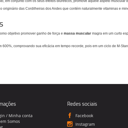
to, em conjunto com os seus efeitos diuréticos, promove aquele aspeto muscular 
lo originário das Cordilheiras dos Andes que contém naturalmente vitaminas e min
s
como objetivo promover ganho de força e
massa muscular
magra em um curto esp
m 600%, comprovando sua eficácia em tempo recorde, pois em um ciclo de M-Stane
rmações
Redes sociais
gin / Minha conta
Facebook
em Somos
Instagram
og