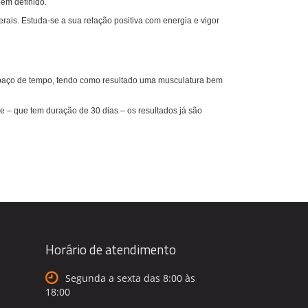
bem definido.
erais.
Estuda-se a sua relação positiva com energia e vigor
aço de tempo, tendo como resultado uma musculatura bem
 – que tem duração de 30 dias – os resultados já são
Horário de atendimento
Segunda a sexta das 8:00 às
18:00