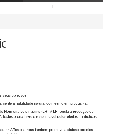
ic
r seus objetivos.
vamente a habilidade natural do mesmo em produzi-la.
s de Hormona Luteinizante (LH). A LH regula a produção de
 Testosterona Livre é responsável pelos efeitos anabólicos
cular. A Testosterona também promove a síntese proteica