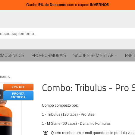
Ganhe
5% de Desconto
com o cupom
INVERNO5
RMOGÊNICOS
PRÓ-HORMONAIS
SAÚDE E BEM ESTAR
PRÉ 
ynamic
Combo: Tribulus - Pro 
27% OFF
PRONTA
ENTREGA
Combo composto por:
1 - Tribulus (120 tabs) - Pro Size
1 - M Stane (60 caps) - Dynamic Formulas
Quero receber um e-mail quando este produto volta