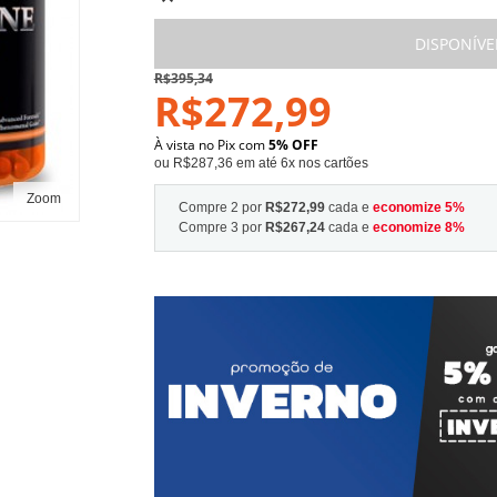
DISPONÍVE
R$395,34
R$272,99
À vista no Pix com
5% OFF
ou R$287,36 em até 6x nos cartões
Zoom
Compre 2 por
R$272,99
cada e
economize
5
%
Compre 3 por
R$267,24
cada e
economize
8
%