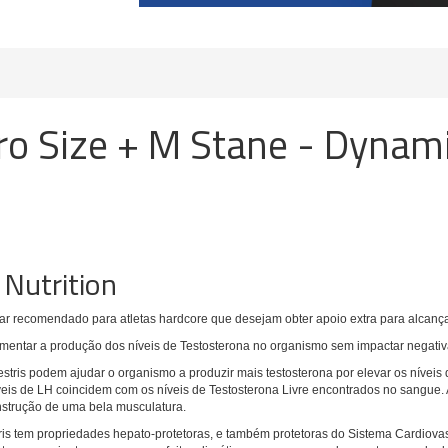
ro Size + M Stane - Dynam
 Nutrition
r recomendado para atletas hardcore que desejam obter apoio extra para alcança
aumentar a produção dos níveis de Testosterona no organismo sem impactar negati
estris podem ajudar o organismo a produzir mais testosterona por elevar os nívei
eis de LH coincidem com os níveis de Testosterona Livre encontrados no sangue. A
strução de uma bela musculatura.
is tem propriedades hepato-protetoras, e também protetoras do Sistema Cardiovas