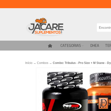
CATEGORIAS
DHEA
TE
Início
→
Combos
→
Combo: Tribulus - Pro Size + M Stane - D