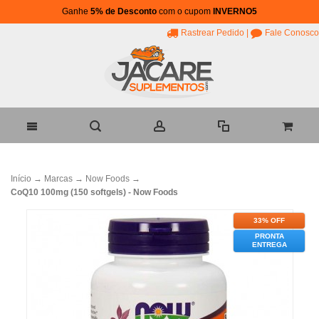
Ganhe
5% de Desconto
com o cupom
INVERNO5
Rastrear Pedido
|
Fale Conosco
Início
→
Marcas
→
Now Foods
→
CoQ10 100mg (150 softgels) - Now Foods
33% OFF
PRONTA
ENTREGA