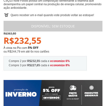
CoQ10 Now Foods possui um composição semelhante à vitamina que
desempenha um papel central na produção de energia celular, promovendo
ação antioxidante.
Quero receber um e-mail quando este produto voltar ao estoque!
DISPONÍVEL:
SEM ESTOQUE
R$363,80
R$232,55
À vista no Pix com
5% OFF
ou R$244,79 em até 6x nos cartões
Compre 2 por
R$232,55
cada e
economize
6
%
Compre 3 por
R$227,65
cada e
economize
8
%