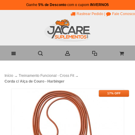
Ganhe
5% de Desconto
com o cupom
INVERNO5
Rastrear Pedido
|
Fale Conosco
Início
→
Treinamento Funcional - Cross Fit
→
Corda c/ Alça de Couro - Harbinger
17% OFF