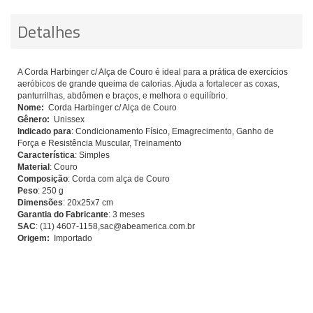
Detalhes
A Corda Harbinger c/ Alça de Couro é ideal para a prática de exercícios
aeróbicos de grande queima de calorias. Ajuda a fortalecer as coxas,
panturrilhas, abdômen e braços, e melhora o equilíbrio.
Nome:
Corda Harbinger c/ Alça de Couro
Gênero:
Unissex
Indicado para
: Condicionamento Físico, Emagrecimento, Ganho de
Força e Resistência Muscular, Treinamento
Característica
: Simples
Material
: Couro
Composição
: Corda com alça de Couro
Peso
: 250 g
Dimensões
: 20x25x7 cm
Garantia do Fabricante
: 3 meses
SAC
: (11) 4607-1158,
sac@abeamerica.com.br
Origem:
Importado