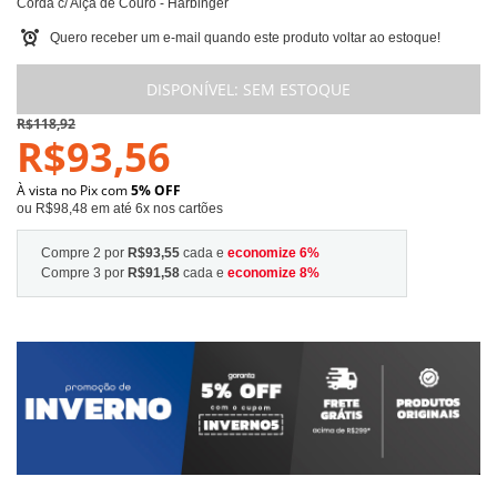
Corda c/ Alça de Couro - Harbinger
Quero receber um e-mail quando este produto voltar ao estoque!
DISPONÍVEL:
SEM ESTOQUE
R$118,92
R$93,56
À vista no Pix com
5% OFF
ou R$98,48 em até 6x nos cartões
Compre 2 por
R$93,55
cada e
economize
6
%
Compre 3 por
R$91,58
cada e
economize
8
%