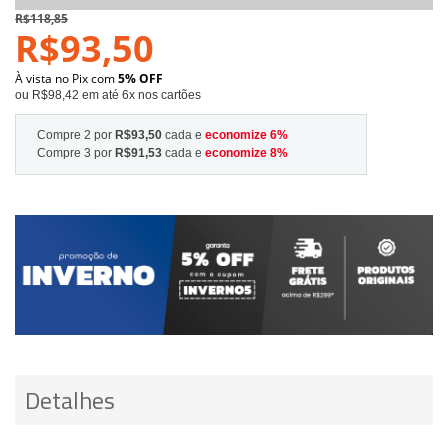
R$118,85
R$93,50
À vista no Pix com
5% OFF
ou R$98,42 em até 6x nos cartões
Compre 2 por
R$93,50
cada e
economize
6
%
Compre 3 por
R$91,53
cada e
economize
8
%
Detalhes