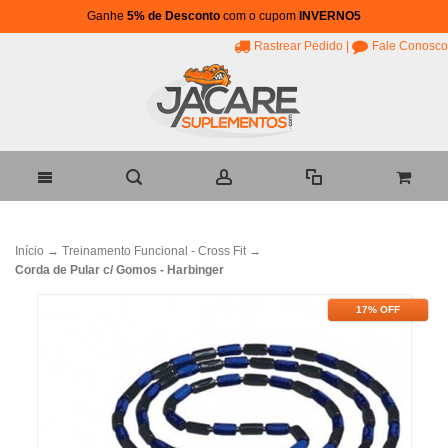
Ganhe
5% de Desconto
com o cupom
INVERNO5
Rastrear Pedido
|
Fale Conosco
Início
→
Treinamento Funcional - Cross Fit
→
Corda de Pular c/ Gomos - Harbinger
17% OFF