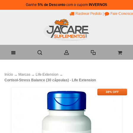
Ganhe
5% de Desconto
com o cupom
INVERNO5
Rastrear Pedido
|
Fale Conosco
Início
→
Marcas
→
Life Extension
→
Cortisol-Stress Balance (30 cápsulas) - Life Extension
38% OFF