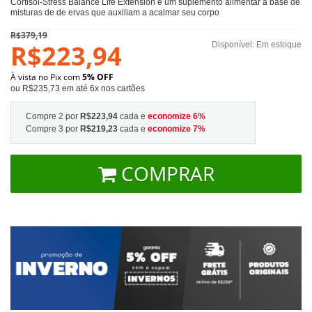
Cortisol-Stress Balance Life Extension é um suplemento alimentar à base de
misturas de de ervas que auxiliam a acalmar seu corpo
R$379,19
R$223,94
Disponível:
Em estoque
À vista no Pix com
5% OFF
ou R$235,73 em até 6x nos cartões
Compre 2 por
R$223,94
cada e
economize
6
%
Compre 3 por
R$219,23
cada e
economize
7
%
COMPRAR