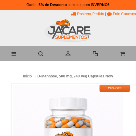
Ganhe
5% de Desconto
com o cupom
INVERNO5
Rastrear Pedido
|
Fale Conosco
Início
→
D-Mannose, 500 mg, 240 Veg Capsules Now
28% OFF