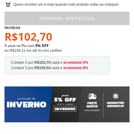
Quero receber um e-mail quando este produto voltar ao estoque!
DISPONÍVEL:
SEM ESTOQUE
R$188,64
R$102,70
À vista no Pix com
5% OFF
ou R$108,11 em até 6x nos cartões
Compre 2 por
R$102,70
cada e
economize
6
%
Compre 3 por
R$100,54
cada e
economize
8
%