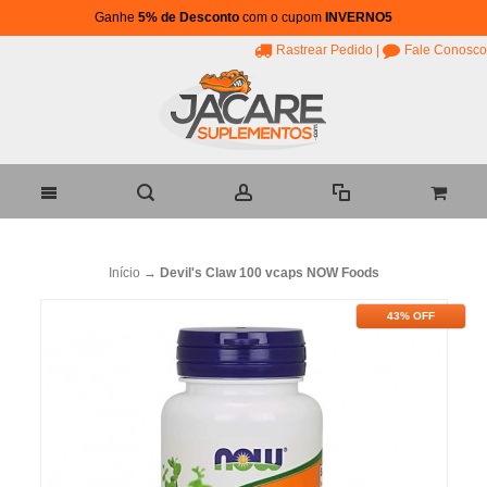
Ganhe
5% de Desconto
com o cupom
INVERNO5
Rastrear Pedido
|
Fale Conosco
Início
→
Devil's Claw 100 vcaps NOW Foods
43% OFF