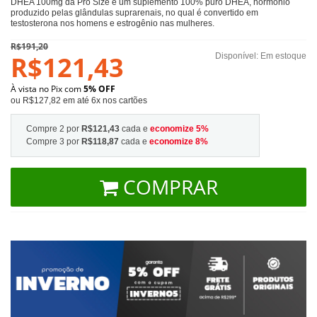
DHEA 100mg da Pro Size é um suplemento 100% puro DHEA, hormônio
produzido pelas glândulas supra­renais, no qual é convertido em
testosterona nos homens e estrogênio nas mulheres.
R$191,20
R$121,43
Disponível:
Em estoque
À vista no Pix com
5% OFF
ou R$127,82 em até 6x nos cartões
Compre 2 por
R$121,43
cada e
economize
5
%
Compre 3 por
R$118,87
cada e
economize
8
%
COMPRAR