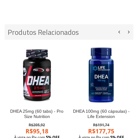
Produtos Relacionados
DHEA 25mg (60 tabs) - Pro
DHEA 100mg (60 cápsulas) -
Size Nutrition
Life Extension
R$205,92
R$191,74
R$95,18
R$177,75
À vista no Pix com
5% OFF
À vista no Pix com
5% OFF