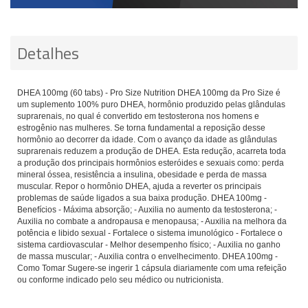
Detalhes
DHEA 100mg (60 tabs) - Pro Size Nutrition DHEA 100mg da Pro Size é
um suplemento 100% puro DHEA, hormônio produzido pelas glândulas
supra­renais, no qual é convertido em testosterona nos homens e
estrogênio nas mulheres. Se torna fundamental a reposição desse
hormônio ao decorrer da idade. Com o avanço da idade as glândulas
suprarenais reduzem a produção de DHEA. Esta redução, acarreta toda
a produção dos principais hormônios esteróides e sexuais como: perda
mineral óssea, resistência a insulina, obesidade e perda de massa
muscular. Repor o hormônio DHEA, ajuda a reverter os principais
problemas de saúde ligados a sua baixa produção. DHEA 100mg -
Benefícios - Máxima absorção; - Auxilia no aumento da testosterona; -
Auxilia no combate a andropausa e menopausa; - Auxilia na melhora da
potência e libido sexual - Fortalece o sistema imunológico - Fortalece o
sistema cardiovascular - Melhor desempenho físico; - Auxilia no ganho
de massa muscular; - Auxilia contra o envelhecimento. DHEA 100mg -
Como Tomar Sugere-se ingerir 1 cápsula diariamente com uma refeição
ou conforme indicado pelo seu médico ou nutricionista.