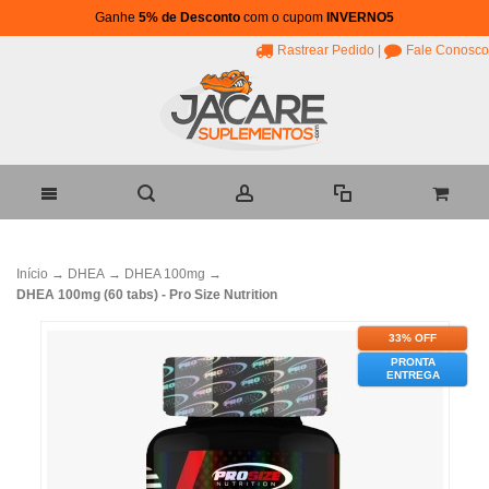
Ganhe
5% de Desconto
com o cupom
INVERNO5
Rastrear Pedido
|
Fale Conosco
Início
→
DHEA
→
DHEA 100mg
→
DHEA 100mg (60 tabs) - Pro Size Nutrition
33% OFF
PRONTA
ENTREGA