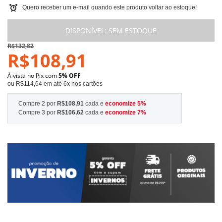
Quero receber um e-mail quando este produto voltar ao estoque!
DISPONÍVEL:
SEM ESTOQUE
R$132,82
R$108,91
À vista no Pix com
5% OFF
ou R$114,64 em até 6x nos cartões
Compre 2 por
R$108,91
cada e
economize
5
%
Compre 3 por
R$106,62
cada e
economize
7
%