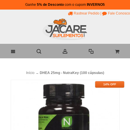
Ganhe
5% de Desconto
com o cupom
INVERNO5
Rastrear Pedido
|
Fale Conosco
Início
→
DHEA 25mg - NutraKey (100 cápsulas)
14% OFF