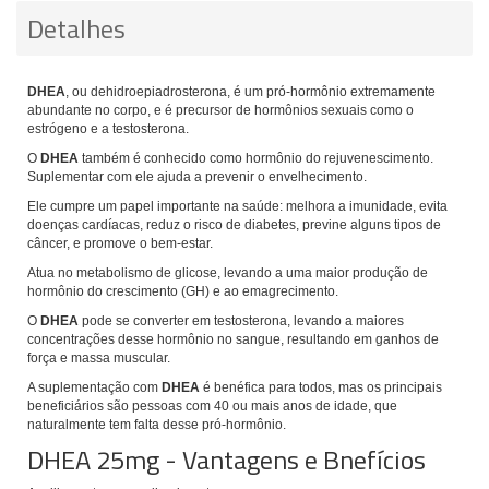
Detalhes
DHEA
, ou dehidroepiadrosterona, é um pró-hormônio extremamente
abundante no corpo, e é precursor de hormônios sexuais como o
estrógeno e a testosterona.
O
DHEA
também é conhecido como hormônio do rejuvenescimento.
Suplementar com ele ajuda a prevenir o envelhecimento.
Ele cumpre um papel importante na saúde: melhora a imunidade, evita
doenças cardíacas, reduz o risco de diabetes, previne alguns tipos de
câncer, e promove o bem-estar.
Atua no metabolismo de glicose, levando a uma maior produção de
hormônio do crescimento (GH) e ao emagrecimento.
O
DHEA
pode se converter em testosterona, levando a maiores
concentrações desse hormônio no sangue, resultando em ganhos de
força e massa muscular.
A suplementação com
DHEA
é benéfica para todos, mas os principais
beneficiários são pessoas com 40 ou mais anos de idade, que
naturalmente tem falta desse pró-hormônio.
DHEA 25mg - Vantagens e Bnefícios