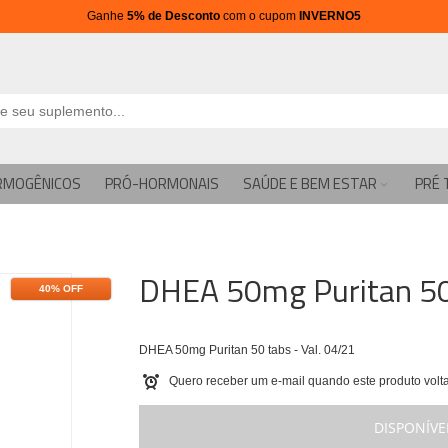
Ganhe
5% de Desconto
com o cupom
INVERNO5
RMOGÊNICOS
PRÓ-HORMONAIS
SAÚDE E BEM ESTAR
PRÉ 
DHEA 50mg Puritan 50 
40% OFF
DHEA 50mg Puritan 50 tabs - Val. 04/21
Quero receber um e-mail quando este produto volta
DISPONÍVE