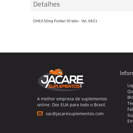
Detalhes
DHEA 50mg Puritan 50 tabs - Val. 04/21
Info
Lo
Qu
Bl
A melhor empresa de suplementos
Te
online. Dos EUA para todo o Brasil.
Fa
sac@jacaresuplementos.com
Su
En