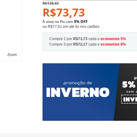
R$128,43
R$73,73
À vista no Pix com
5% OFF
ou R$77,61 em até 6x nos cartões
Compre 2 por
R$73,73
cada e
economize
5
%
Compre 3 por
R$72,17
cada e
economize
8
%
Zoom