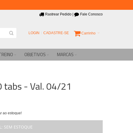
Rastrear Pedido
|
Fale Conosco
LOGIN
CADASTRE-SE
Carrinho
TREINO
OBJETIVOS
MARCAS
tabs - Val. 04/21
r ao estoque!
L:
SEM ESTOQUE