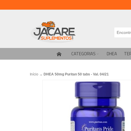
CATEGORIAS
DHEA
TE
Início
→
DHEA 50mg Puritan 50 tabs - Val. 04/21