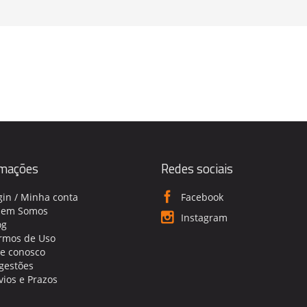
rmações
Redes sociais
gin / Minha conta
Facebook
em Somos
Instagram
og
rmos de Uso
le conosco
gestões
vios e Prazos