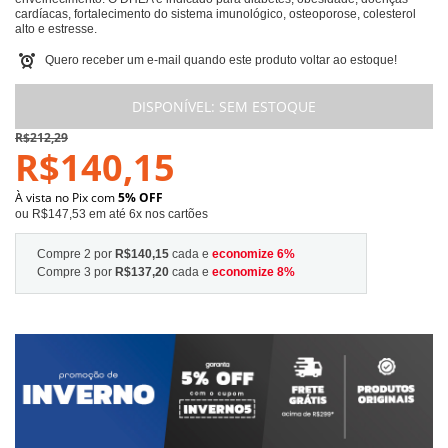
cardíacas, fortalecimento do sistema imunológico, osteoporose, colesterol
alto e estresse.
Quero receber um e-mail quando este produto voltar ao estoque!
DISPONÍVEL:
SEM ESTOQUE
R$212,29
R$140,15
À vista no Pix com
5% OFF
ou R$147,53 em até 6x nos cartões
Compre 2 por
R$140,15
cada e
economize
6
%
Compre 3 por
R$137,20
cada e
economize
8
%