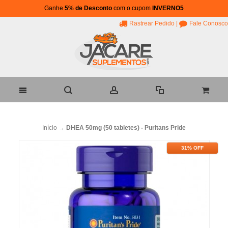
Ganhe
5% de Desconto
com o cupom
INVERNO5
Rastrear Pedido
|
Fale Conosco
Início
→
DHEA 50mg (50 tabletes) - Puritans Pride
31% OFF