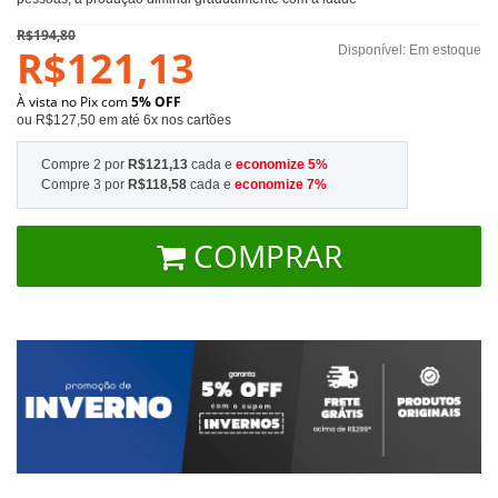
R$194,80
R$121,13
Disponível:
Em estoque
À vista no Pix com
5% OFF
ou R$127,50 em até 6x nos cartões
Compre 2 por
R$121,13
cada e
economize
5
%
Compre 3 por
R$118,58
cada e
economize
7
%
COMPRAR