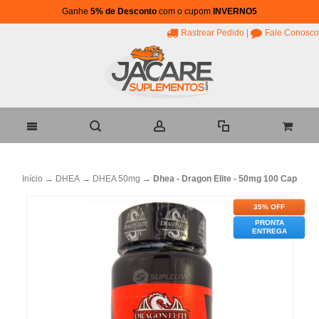
Ganhe
5% de Desconto
com o cupom
INVERNO5
Rastrear Pedido
|
Fale Conosco
Início
→
DHEA
→
DHEA 50mg
→
Dhea - Dragon Elite - 50mg 100 Cap
35% OFF
PRONTA
ENTREGA