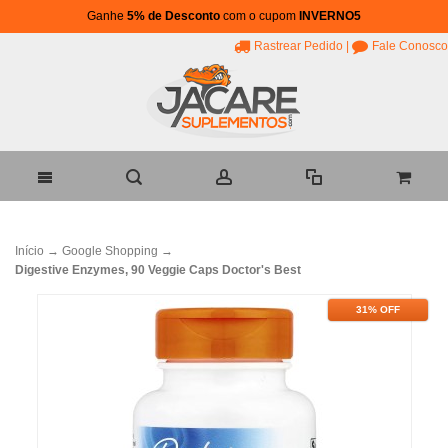
Ganhe
5% de Desconto
com o cupom
INVERNO5
Rastrear Pedido
|
Fale Conosco
Início
→
Google Shopping
→
Digestive Enzymes, 90 Veggie Caps Doctor's Best
31% OFF