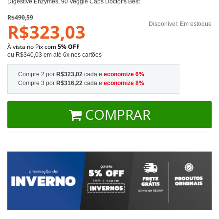
Digestive Enzymes, 90 Veggie Caps Doctor's Best
R$490,59
R$323,03
Disponível:
Em estoque
À vista no Pix com
5% OFF
ou R$340,03 em até 6x nos cartões
Compre 2 por
R$323,02
cada e
economize
6
%
Compre 3 por
R$316,22
cada e
economize
8
%
COMPRAR