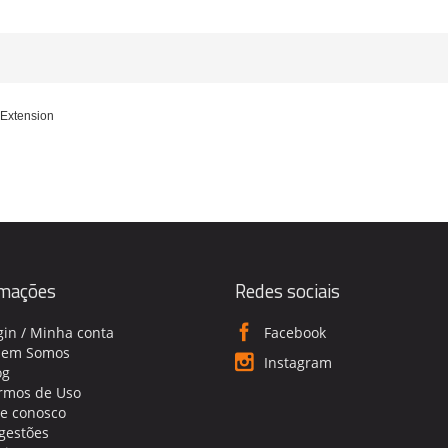
 Extension
rmações
Redes sociais
gin / Minha conta
Facebook
em Somos
Instagram
og
rmos de Uso
le conosco
gestões