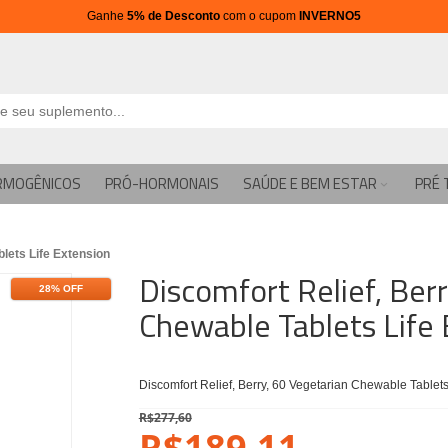
Ganhe
5% de Desconto
com o cupom
INVERNO5
RMOGÊNICOS
PRÓ-HORMONAIS
SAÚDE E BEM ESTAR
PRÉ 
blets Life Extension
Discomfort Relief, Ber
28% OFF
Chewable Tablets Life 
Discomfort Relief, Berry, 60 Vegetarian Chewable Tablets
R$277,60
R$189,11