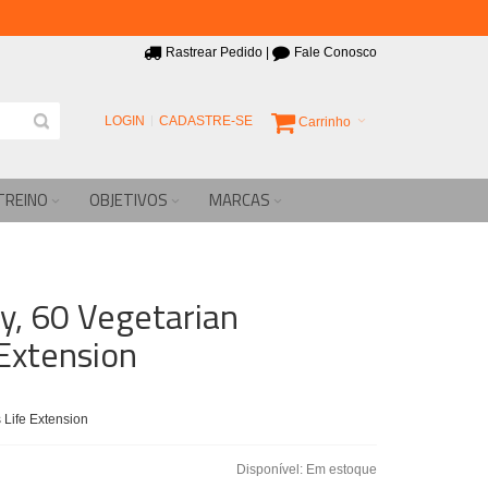
Rastrear Pedido
|
Fale Conosco
LOGIN
CADASTRE-SE
Carrinho
TREINO
OBJETIVOS
MARCAS
ry, 60 Vegetarian
Extension
 Life Extension
Disponível:
Em estoque