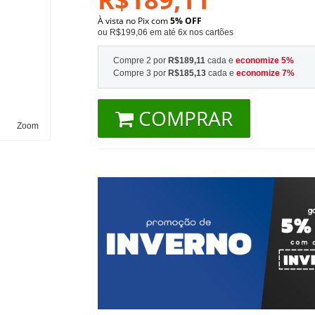
À vista no Pix com
5% OFF
ou R$199,06 em até 6x nos cartões
Compre 2 por
R$189,11
cada e
economize
5
%
Compre 3 por
R$185,13
cada e
economize
7
%
COMPRAR
Zoom