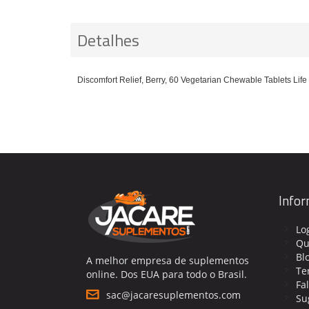
Detalhes
Discomfort Relief, Berry, 60 Vegetarian Chewable Tablets Life
Info
Lo
Qu
Bl
A melhor empresa de suplementos
Te
online. Dos EUA para todo o Brasil.
Fa
sac@jacaresuplementos.com
Su