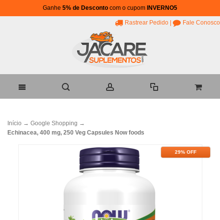
Ganhe
5% de Desconto
com o cupom
INVERNO5
Rastrear Pedido
|
Fale Conosco
Início
→
Google Shopping
→
Echinacea, 400 mg, 250 Veg Capsules Now foods
29% OFF