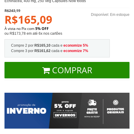
Echinacea, 400 mg, 250 Veg Capsules Now foods
R$243,19
R$165,09
Disponível:
Em estoque
À vista no Pix com
5% OFF
ou R$173,78 em até 6x nos cartões
Compre 2 por
R$165,10
cada e
economize
5
%
Compre 3 por
R$161,62
cada e
economize
7
%
COMPRAR