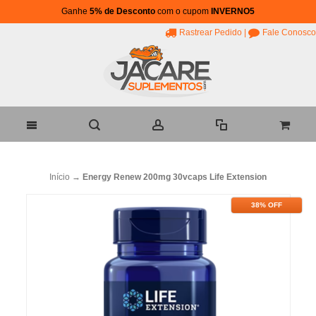
Ganhe
5% de Desconto
com o cupom
INVERNO5
Rastrear Pedido
|
Fale Conosco
Início
→
Energy Renew 200mg 30vcaps Life Extension
38% OFF