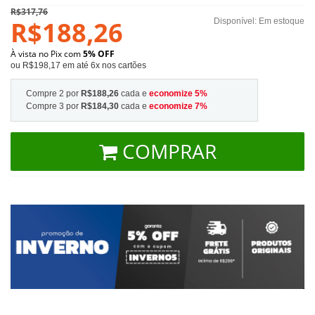
R$317,76
R$188,26
Disponível:
Em estoque
À vista no Pix com
5% OFF
ou R$198,17 em até 6x nos cartões
Compre 2 por
R$188,26
cada e
economize
5
%
Compre 3 por
R$184,30
cada e
economize
7
%
COMPRAR