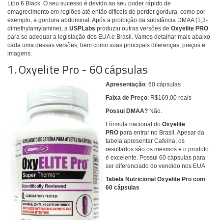
Lipo 6 Black. O seu sucesso é devido ao seu poder rápido de
emagrecimento em regiões até então difíceis de perder gordura, como por
exemplo, a gordura abdominal. Após a proibição da substância DMAA (
1,3-
dimethylamylamine), a
USPLabs
produziu outras versões de
Oxyelite PRO
para se adequar a legislação dos EUA e Brasil. Vamos detalhar mais abaixo
cada uma dessas versões, bem como suas principais diferenças, preços e
imagens.
1. Oxyelite Pro - 60 cápsulas
Apresentação
: 60 cápsulas
Faixa de Preço
: R$169,00 reais
Possui DMAA?
Não.
Fórmula nacional do
Oxyelite
PRO
para entrar no Brasil. Apesar da
tabela apresentar Cafeína, os
resultados são os mesmos e o produto
é excelente. Possui 60 cápsulas para
ser diferenciado do vendido nos EUA.
Tabela Nutricional Oxyelite Pro com
60 cápsulas