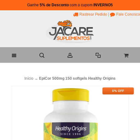
Ganhe
5% de Desconto
com o cupom
INVERNO5
Rastrear Pedido
|
Fale Conosco
Início
→
EpiCor 500mg 150 softgels Healthy Origins
0% OFF