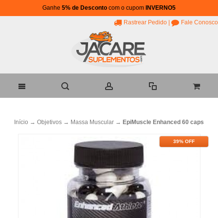
Ganhe
5% de Desconto
com o cupom
INVERNO5
Rastrear Pedido
|
Fale Conosco
Início
→
Objetivos
→
Massa Muscular
→
EpiMuscle Enhanced 60 caps
39% OFF