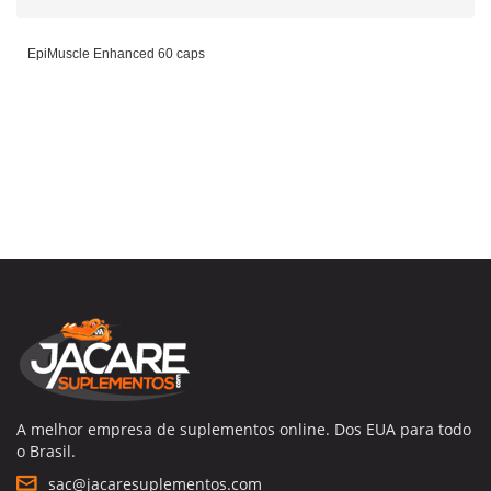
EpiMuscle Enhanced 60 caps
A melhor empresa de suplementos online. Dos EUA para todo
o Brasil.
sac@jacaresuplementos.com