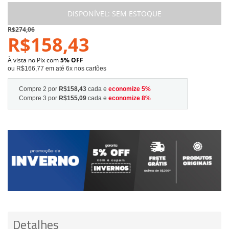
DISPONÍVEL:
SEM ESTOQUE
R$274,06
R$158,43
À vista no Pix com
5% OFF
ou R$166,77 em até 6x nos cartões
Compre 2 por
R$158,43
cada e
economize
5
%
Compre 3 por
R$155,09
cada e
economize
8
%
Detalhes