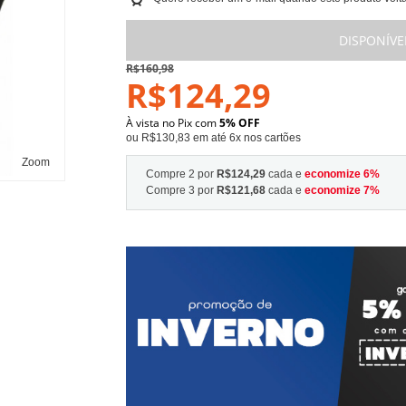
DISPONÍVE
R$160,98
R$124,29
À vista no Pix com
5% OFF
ou R$130,83 em até 6x nos cartões
Zoom
Compre 2 por
R$124,29
cada e
economize
6
%
Compre 3 por
R$121,68
cada e
economize
7
%