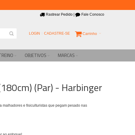
Rastrear Pedido
|
Fale Conosco
LOGIN
CADASTRE-SE
Carrinho
TREINO
OBJETIVOS
MARCAS
(180cm) (Par) - Harbinger
 malhadores e fisiculturistas que pegam pesado nas
r ao estoque!