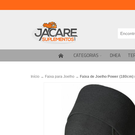
CATEGORIAS
DHEA
TE
Início
→
Faixa para Joelho
→
Faixa de Joelho Power (180cm) (