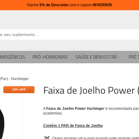
Ganhe
5% de Desconto
com o cupom
INVERNO5
RMOGÊNICOS
PRÓ-HORMONAIS
SAÚDE E BEM ESTAR
PRÉ 
Par) - Harbinger
Faixa de Joelho Power 
19% OFF
A
Faixa de Joelho Power Harbinger
é recomendada para
academias.
Contém 1 PAR de Faixa de Joelho
Quero receber um e-mail quando este produto volta