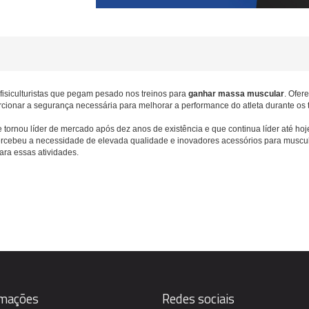
siculturistas que pegam pesado nos treinos para
ganhar massa muscular
. Ofer
ionar a segurança necessária para melhorar a performance do atleta durante os t
rnou líder de mercado após dez anos de existência e que continua líder até hoj
cebeu a necessidade de elevada qualidade e inovadores acessórios para muscula
ara essas atividades.
rmações
Redes sociais